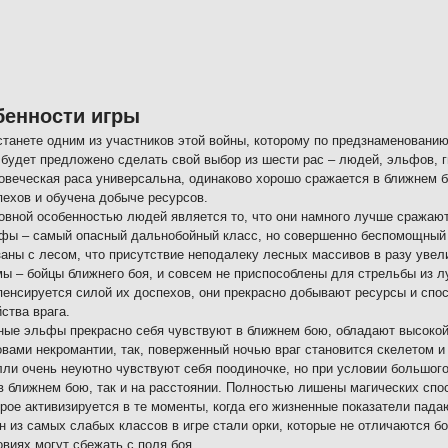
бенности игры
станете одним из участников этой войны, которому по предзнаменовани
 будет предложено сделать свой выбор из шести рас – людей, эльфов, г
овеческая раса универсальна, одинаково хорошо сражается в ближнем б
пехов и обучена добыче ресурсов.
овной особенностью людей является то, что они намного лучше сражают
фы – самый опасный дальнобойный класс, но совершенно беспомощный 
заны с лесом, что присутствие неподалеку лесных массивов в разу увели
мы – бойцы ближнего боя, и совсем не приспособлены для стрельбы из лу
пенсируется силой их доспехов, они прекрасно добывают ресурсы и спо
ства врага.
ные эльфы прекрасно себя чувствуют в ближнем бою, обладают высокой
овами некромантии, так, поверженный ночью враг становится скелетом и
лли очень неуютно чувствуют себя поодиночке, но при условии большог
 в ближнем бою, так и на расстоянии. Полностью лишены магических спо
орое активизируется в те моменты, когда его жизненные показатели пад
н из самых слабых классов в игре стали орки, которые не отличаются 
овиях могут сбежать с поля боя.