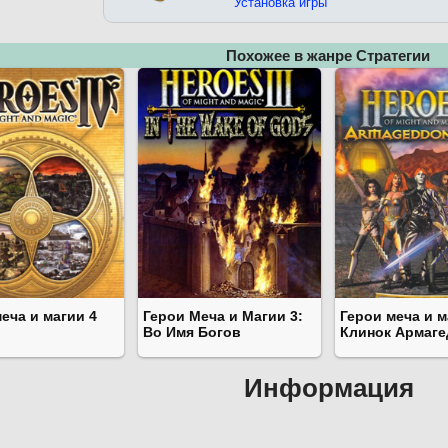
Установка игры
Похожее в жанре Стратегии
еча и магии 4
Герои Меча и Магии 3:
Герои меча и м
Во Имя Богов
Клинок Армаге
Информация