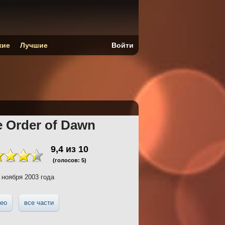
кие
Лучшие
Войти
e Order of Dawn
9,4
из
10
(голосов:
5
)
 ноября 2003 года
ео
все части