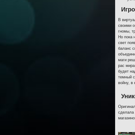
Игр
В виртуа
своими о
гномы, т
Но пока 
свет поя
баланс с
объедини
маги реш
рас мира
будет на
темный с
войну, в
Уник
Оригинал
сделала 
магазино