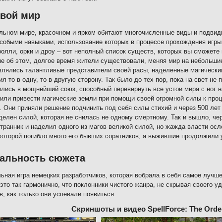
овой мир
льном мире, красочном и ярком обитают многочисленные виды и подвид
собыми навыками, использование которых в процессе прохождения игры
ролли, орки и дроу – вот неполный список существ, которых вы сможете 
не об этом, долгое время жители существовали, меняя мир на небольш
влялись талантливые представители своей расы, наделенные магически
ил то в одну, то в другую сторону. Так было до тех пор, пока на свет не
лись в мощнейший союз, способный перевернуть все устои мира с ног н
или привести магические земли при помощи своей огромной силы к проц
. Они приняли решение подчинить под себя силы стихий и через 500 лет
делен силой, которая не снилась не одному смертному. Так и вышло, че
транник и наделил одного из магов великой силой, но жажда власти осл
 которой погибло много его бывших соратников, а выжившие продолжили
альность сюжета
ьная игра немецких разработчиков, которая вобрала в себя самое лучше
это так гармонично, что поклонники чистого жанра, не скрывая своего у
в, как только они успевали появиться.
Скриншоты и видео SpellForce: The Orde