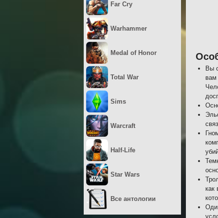
Far Cry
Warhammer
Medal of Honor
Осо
Вы 
Total War
вам
Чел
дос
Sims
Осн
Эль
свя
Warcraft
Гно
ком
Half-Life
убий
Тем
осн
Star Wars
Тро
как
кот
Все антологии
Оди
усл