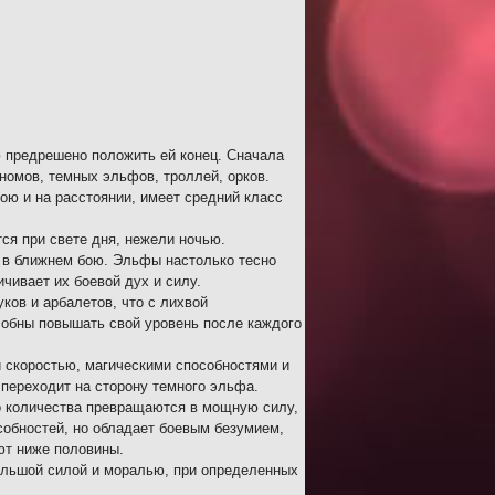
ю предрешено положить ей конец. Сначала
номов, темных эльфов, троллей, орков.
ою и на расстоянии, имеет средний класс
ся при свете дня, нежели ночью.
в ближнем бою. Эльфы настолько тесно
чивает их боевой дух и силу.
ков и арбалетов, что с лихвой
собны повышать свой уровень после каждого
 скоростью, магическими способностями и
 переходит на сторону темного эльфа.
о количества превращаются в мощную силу,
собностей, но обладает боевым безумием,
ают ниже половины.
большой силой и моралью, при определенных