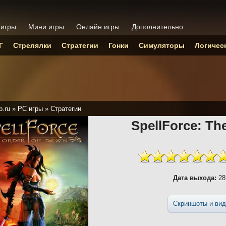
 игры
Мини игры
Онлайн игры
Дополнительно
Г
Стрелялки
Стратегии
Гонки
Симуляторы
Логичес
p.ru
»
PC игры
»
Стратегии
SpellForce: Th
Дата выхода:
28
Скриншоты и вид