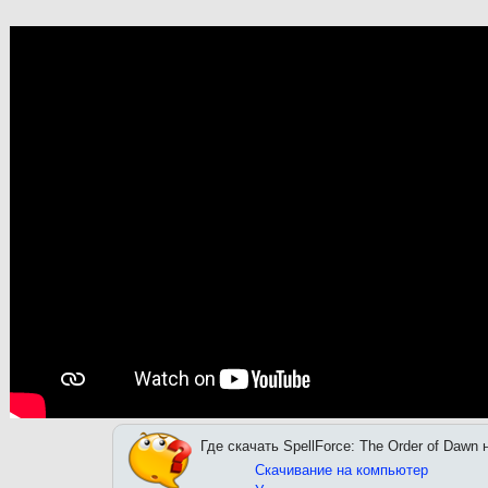
Где скачать SpellForce: The Order of Dawn
Скачивание на компьютер