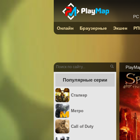
PC
Онлайн
Браузерные
Экшен
РП
PlayMa
Популярные серии
Сталкер
Метро
Call of Duty