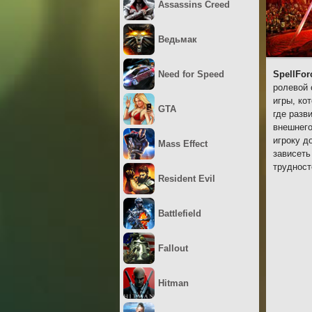
Assassins Creed
Ведьмак
Need for Speed
SpellFor
ролевой 
игры, ко
GTA
где разв
внешнего
игроку д
Mass Effect
зависеть
трудност
Resident Evil
Battlefield
Fallout
Hitman