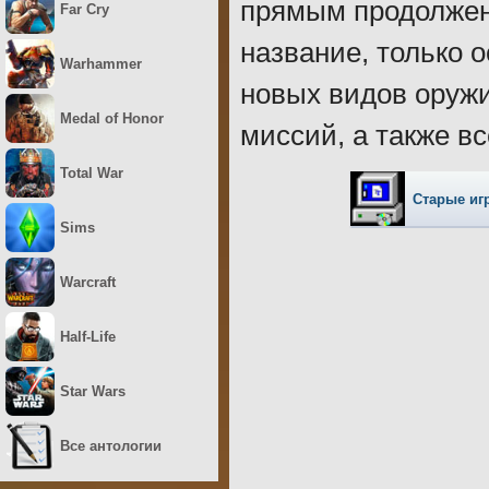
прямым продолжен
Far Cry
название, только 
Warhammer
новых видов оружи
Medal of Honor
миссий, а также в
Total War
Старые иг
Sims
Warcraft
Half-Life
Star Wars
Все антологии