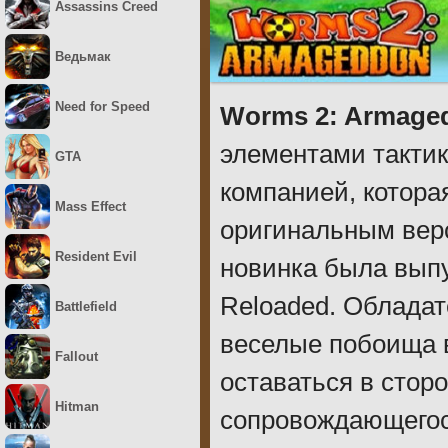
Assassins Creed
Ведьмак
Need for Speed
Worms 2: Armage
элементами такти
GTA
компанией, котора
Mass Effect
оригинальным вер
Resident Evil
новинка была вып
Reloaded. Обладат
Battlefield
веселые побоища в
Fallout
оставаться в сторо
Hitman
сопровождающегос