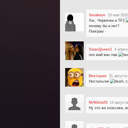
Vavakavo
10 мая 2019
Хм.. Червячки и TF2
почему бы и нет?
Поиграю
SwanQueen1
4 апрел
ооо май ван лав
Виктория
31 августа
Ностальгия
, 
MrNikita55
14 августа
Ну это же классика, в