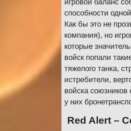
игровой баланс со
способности одной
Как бы это не про
компания), но игро
которые значитель
войск попали таки
тяжелого танка, ст
истребители, верт
войска союзников 
у них бронетрансп
Red Alert – C