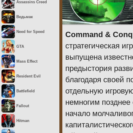
Assassins Creed
Ведьмак
Need for Speed
Command & Conque
стратегическая иг
GTA
выпущена известно
Mass Effect
предыстория разв
Resident Evil
благодаря своей п
отдельную игрову
Battlefield
немногим позднее 
Fallout
начало молчаливог
Hitman
капиталистическог