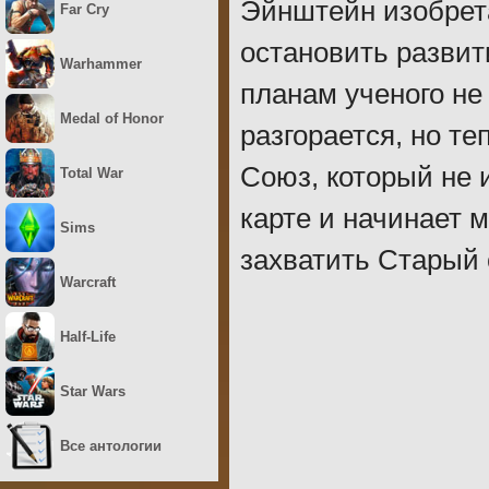
Эйнштейн изобрет
Far Cry
остановить развит
Warhammer
планам ученого не
Medal of Honor
разгорается, но т
Союз, который не 
Total War
карте и начинает 
Sims
захватить Старый 
Warcraft
Half-Life
Star Wars
Все антологии