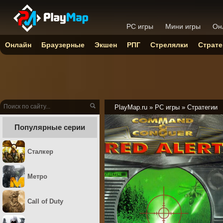
PC игры
Мини игры
Он
Онлайн
Браузерные
Экшен
РПГ
Стрелялки
Страте
PlayMap.ru
»
PC игры
»
Стратегии
Популярные серии
Сталкер
Метро
Call of Duty