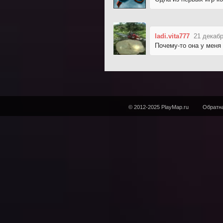
ladi.vita777
21 декабр
Почему-то она у меня 
© 2012-2025 PlayMap.ru
Обратна