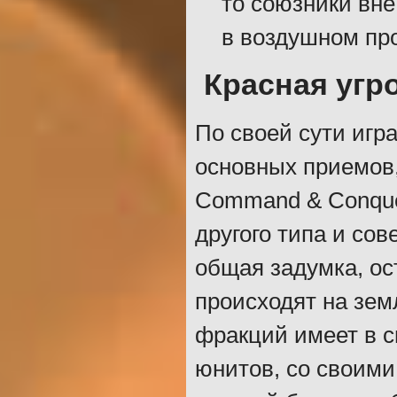
то союзники вне
в воздушном про
Красная угр
По своей сути игр
основных приемов,
Command & Conquer
другого типа и со
общая задумка, о
происходят на земл
фракций имеет в 
юнитов, со своими