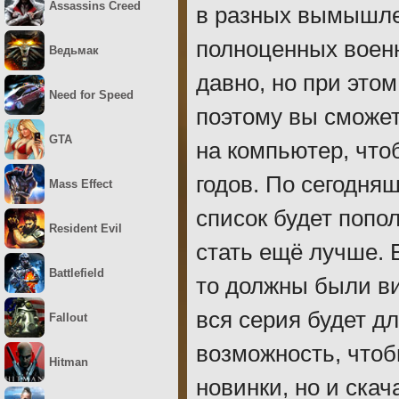
Assassins Creed
в разных вымышлен
полноценных военн
Ведьмак
давно, но при это
Need for Speed
поэтому вы сможет
GTA
на компьютер, что
годов. По сегодня
Mass Effect
список будет попо
Resident Evil
стать ещё лучше. 
Battlefield
то должны были ви
вся серия будет д
Fallout
возможность, чтоб
Hitman
новинки, но и скач