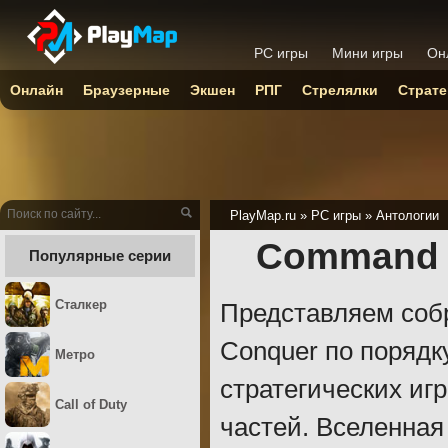
PC игры
Мини игры
Он
Онлайн
Браузерные
Экшен
РПГ
Стрелялки
Страте
PlayMap.ru
»
PC игры
»
Антологии
Command &
Популярные серии
Сталкер
Представляем соб
Conquer по порядк
Метро
стратегических игр
Call of Duty
частей. Вселенная