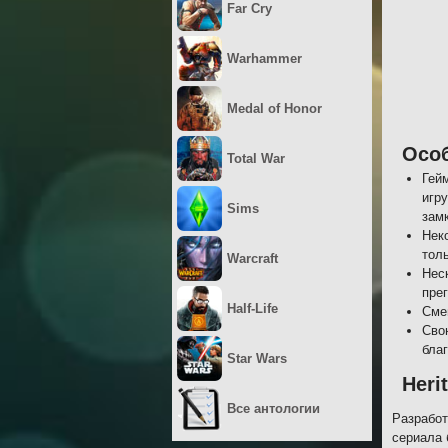
Far Cry
Warhammer
Medal of Honor
Осо
Total War
Гей
игр
Sims
замк
Нек
тол
Warcraft
Нес
пре
Half-Life
Сме
Сво
бла
Star Wars
Heri
Все антологии
Разработ
сериала 