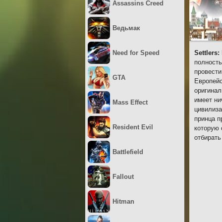
Assassins Creed
Ведьмак
Need for Speed
Settlers
полность
провести
GTA
Европейс
оригинал
имеет ни
Mass Effect
цивилиза
принца п
Resident Evil
которую 
отбирать
Battlefield
Fallout
Hitman