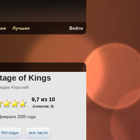
кие
Лучшие
Войти
itage of Kings
следие Королей
9,7
из
10
(голосов:
3
)
февраля 2005 года
Чит-коды
все части