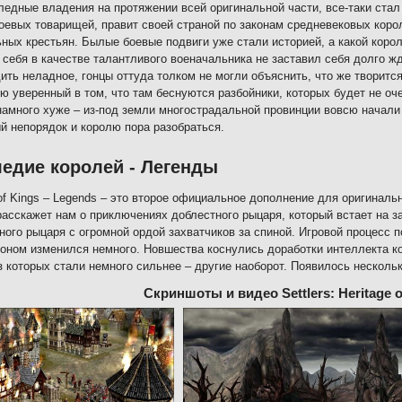
ледные владения на протяжении всей оригинальной части, все-таки стал 
оевых товарищей, правит своей страной по законам средневековых коро
ных крестьян. Былые боевые подвиги уже стали историей, а какой корол
 себя в качестве талантливого военачальника не заставил себя долго ж
ить неладное, гонцы оттуда толком не могли объяснить, что же творитс
ю уверенный в том, что там беснуются разбойники, которых будет не оч
намного хуже – из-под земли многострадальной провинции вовсю начали
й непорядок и королю пора разобраться.
едие королей - Легенды
 of Kings – Legends – это второе официальное дополнение для оригиналь
расскажет нам о приключениях доблестного рыцаря, который встает на з
ного рыцаря с огромной ордой захватчиков за спиной. Игровой процесс 
-оном изменился немного. Новшества коснулись доработки интеллекта к
з которых стали немного сильнее – другие наоборот. Появилось несколь
Скриншоты и видео Settlers: Heritage o