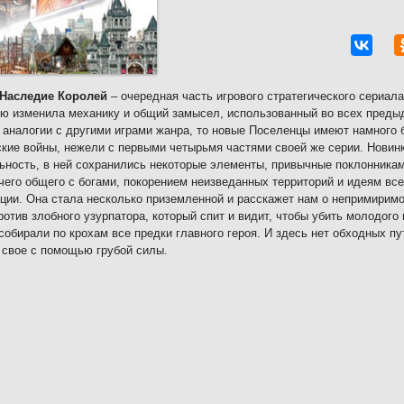
: Наследие Королей
– очередная часть игрового стратегического сериала
ю изменила механику и общий замысел, использованный во всех преды
 аналогии с другими играми жанра, то новые Поселенцы имеют намного 
кие войны, нежели с первыми четырьмя частями своей же серии. Новинк
ьность, в ней сохранились некоторые элементы, привычные поклонникам
чего общего с богами, покорением неизведанных территорий и идеям вс
ции. Она стала несколько приземленной и расскажет нам о непримиримо
ротив злобного узурпатора, который спит и видит, чтобы убить молодог
собирали по крохам все предки главного героя. И здесь нет обходных п
 свое с помощью грубой силы.