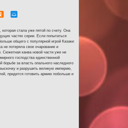
, которая стала уже пятой по счету. Она
дущих частях серии. Если попытаться
больше общего с популярной игрой Казаки:
а не потеряла свое очарование и
. Сюжетная канва новой части уже не
емирного господства единственной
й борьбе за власть опального наследного
о выскочку и разрушить великую империю,
утей, придется готовить армию побольше и