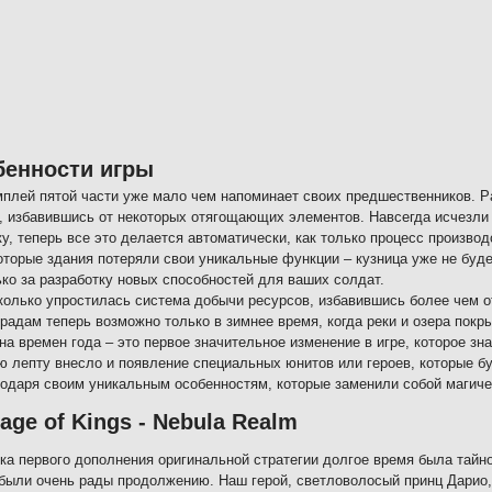
бенности игры
мплей пятой части уже мало чем напоминает своих предшественников. Р
у, избавившись от некоторых отягощающих элементов. Навсегда исчезли
у, теперь все это делается автоматически, как только процесс производ
оторые здания потеряли свои уникальные функции – кузница уже не буде
ько за разработку новых способностей для ваших солдат.
колько упростилась система добычи ресурсов, избавившись более чем о
градам теперь возможно только в зимнее время, когда реки и озера пок
на времен года – это первое значительное изменение в игре, которое зн
ю лепту внесло и появление специальных юнитов или героев, которые б
годаря своим уникальным особенностям, которые заменили собой магиче
tage of Kings - Nebula Realm
ка первого дополнения оригинальной стратегии долгое время была тайн
были очень рады продолжению. Наш герой, светловолосый принц Дарио, 