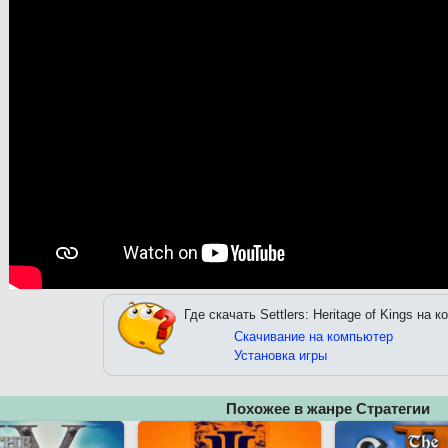
Где скачать Settlers: Heritage of Kings на 
Скачивание на компьютер
Установка игры
Похожее в жанре Стратегии