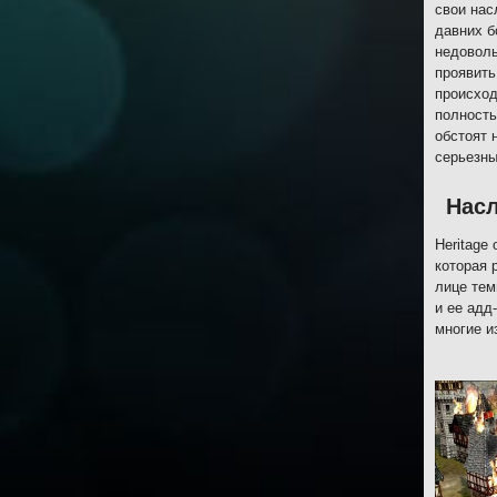
свои нас
давних б
недоволь
проявить
происход
полность
обстоят 
серьезны
Насл
Heritage
которая 
лице тем
и ее адд
многие и