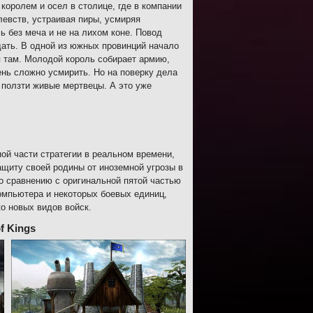
королем и осел в столице, где в компании
левств, устраивая пиры, усмиряя
ь без меча и не на лихом коне. Повод
дать. В одной из южных провинций начало
я там. Молодой король собирает армию,
ень сложно усмирить. Но на поверку дела
 ползти живые мертвецы. А это уже
ной части стратегии в реальном времени,
ащиту своей родины от иноземной угрозы в
по сравнению с оригинальной пятой частью
омпьютера и некоторых боевых единиц,
ко новых видов войск.
f Kings