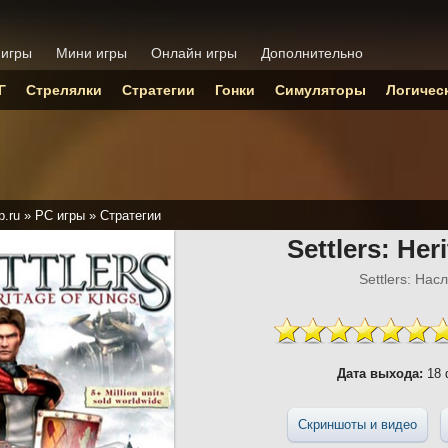
 игры
Мини игры
Онлайн игры
Дополнительно
Г
Стрелялки
Стратегии
Гонки
Симуляторы
Логичес
p.ru
»
PC игры
»
Стратегии
Settlers: Her
Settlers: На
Дата выхода:
18 
Скриншоты и видео