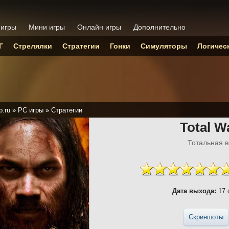
 игры
Мини игры
Онлайн игры
Дополнительно
Г
Стрелялки
Стратегии
Гонки
Симуляторы
Логичес
p.ru
»
PC игры
»
Стратегии
Total Wa
Тотальная в
Дата выхода:
17 
Скриншоты