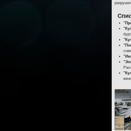
разрушен
Спи
"Пр
"Ку
бур
"Ку
"По
сов
"Им
"Эп
Рас
"Ку
вен