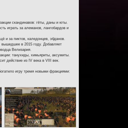
ракции скандинавов: гёты, даны и юты.
сть играть за алеманов, лангобардов и
щё и за пиктов, каледонцев, эбданов.
, вышедшее в 2015 году. Добавляет
оводца Велизария.
акции: танухиды, химьяриты, аксумиты.
т действие из IV века в VIII век.
богатило игру тремя новыми фракциями: