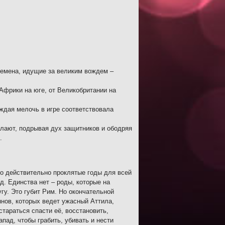
лемена, идущие за великим вождем –
 Африки на юге, от Великобритании на
ждая мелочь в игре соответствовала
ылают, подрывая дух защитников и ободряя
.
 Это действительно проклятые годы для всей
. Единства нет – роды, которые на
угу. Это губит Рим. Но окончательной
ннов, которых ведет ужасный Аттила,
тараться спасти её, восстановить,
пад, чтобы грабить, убивать и нести