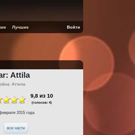
кие
Лучшие
Войти
r: Attila
ойна: Аттила
9,8
из
10
(голосов:
4
)
февраля 2015 года
все части