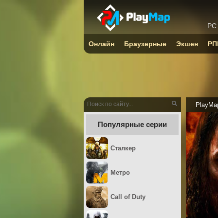
PC
Онлайн
Браузерные
Экшен
РП
PlayMa
Популярные серии
Сталкер
Метро
Call of Duty