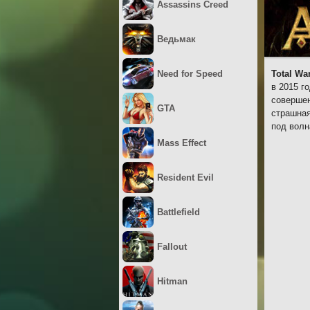
Assassins Creed
Ведьмак
Need for Speed
Total War
в 2015 г
совершен
GTA
страшная
под волн
Mass Effect
Resident Evil
Battlefield
Fallout
Hitman