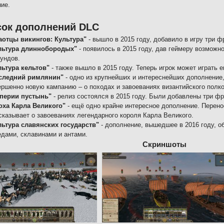
ие.
сок дополнений DLC
аотцы викингов: Культура"
- вышло в 2015 году, добавило в игру три ф
льтура длиннобородых"
- появилось в 2015 году, дав геймеру возможно
гундов.
льтура кельтов"
- также вышло в 2015 году. Теперь игрок может играть е
следний римлянин"
- одно из крупнейших и интереснейших дополнение
ершенно новую кампанию – о походах и завоеваниях византийского полк
перии пустынь"
- релиз состоялся в 2015 году. Были добавлены три фр
оха Карла Великого"
- ещё одно крайне интересное дополнение. Переноси
сказывает о завоеваниях легендарного короля Карла Великого.
льтура славянских государств"
- дополнение, вышедшее в 2016 году, о
едами, склавинами и антами.
Скриншоты