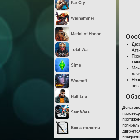
Far Cry
Warhammer
Medal of Honor
Осо
Дес
Total War
Атт
Про
запа
Sims
Мак
дей
Нов
Warcraft
нап
Обз
Half-Life
Действие
Star Wars
просвеще
протяжен
погибель
Все антологии
движется
прекрати