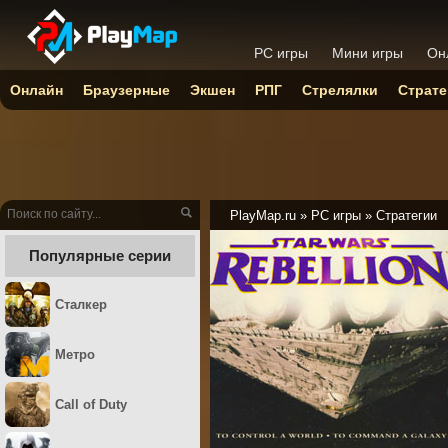
PC игры
Мини игры
Он
Онлайн
Браузерные
Экшен
РПГ
Стрелялки
Страте
PlayMap.ru
»
PC игры
»
Стратегии
Популярные серии
Сталкер
Метро
Call of Duty