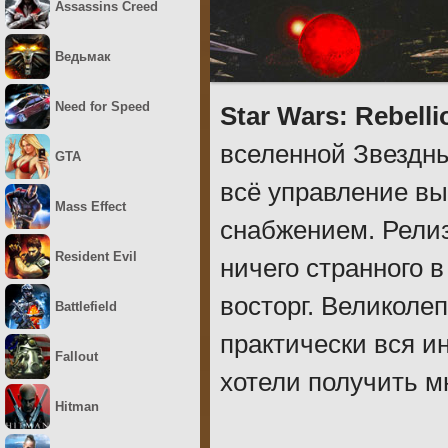
Assassins Creed
Ведьмак
Need for Speed
Star Wars: Rebelli
вселенной Звездны
GTA
всё управление вы
Mass Effect
снабжением. Релиз
Resident Evil
ничего странного в
восторг. Великоле
Battlefield
практически вся и
Fallout
хотели получить м
Hitman