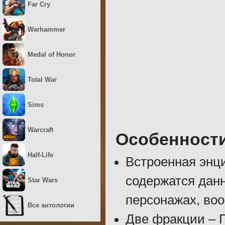
Far Cry
Warhammer
Medal of Honor
Total War
Sims
Warcraft
Особенност
Half-Life
Встроенная энци
содержатся дан
Star Wars
персонажах, воо
Все антологии
Две фракции – 