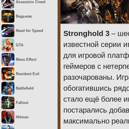
Assassins Creed
Ведьмак
Need for Speed
Stronghold 3
– шес
известной серии и
GTA
для игровой платф
Mass Effect
геймеров с нетерп
Resident Evil
разочарованы. Игр
обогатившись рядо
Battlefield
стало ещё более и
Fallout
постарались добав
Hitman
максимально реали