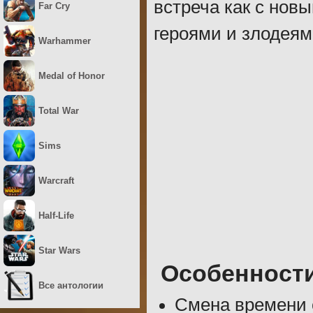
встреча как с нов
Far Cry
героями и злодеям
Warhammer
Medal of Honor
Total War
Sims
Warcraft
Half-Life
Star Wars
Особенност
Все антологии
Смена времени 