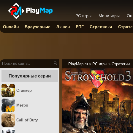
PC игры
Мини игры
Он
Онлайн
Браузерные
Экшен
РПГ
Стрелялки
Страте
PlayMap.ru
»
PC игры
»
Стратегии
Популярные серии
Сталкер
Метро
Call of Duty