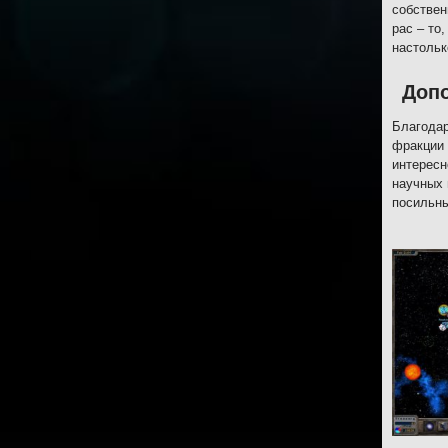
собствен
рас – то
настоль
Допо
Благодар
фракции 
интересн
научных 
посильны