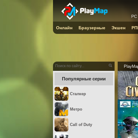
PC
Онлайн
Браузерные
Экшен
РП
PlayMa
Популярные серии
Сталкер
Метро
Call of Duty