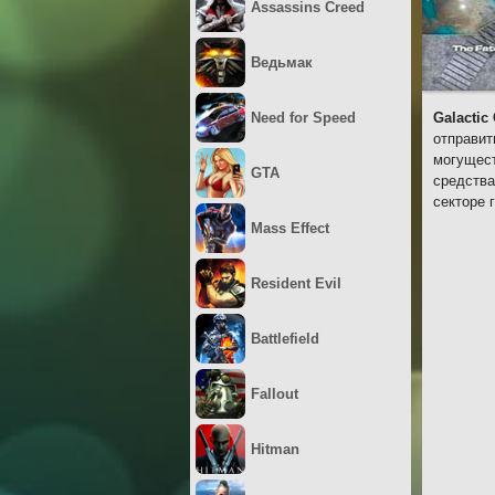
Assassins Creed
Ведьмак
Need for Speed
Galactic 
отправит
могущест
GTA
средства
секторе 
Mass Effect
Resident Evil
Battlefield
Fallout
Hitman