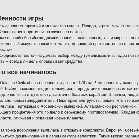
бенности игры
ть основных фракций и множество малых. Правда, играть можно только з
бенности всех противников жизненно важно;
ные способы борьбы за доминирование – как военные, так и мирные, чес
иколепный искусственный интеллект, делающий противостояние с прот
ростым;
бходимость постоянно делать выбор между гуманизмом и выгодой позвол
ять – всегда ли цель оправдывает средства.
го всё начиналось
Galactic Civilizations переносят игрока в 2178 год. Человечеству наконец
й. Выйдя в космос, люди столкнулись с представителями иноземных ци
едленно из-за отсутствия достаточно быстрых кораблей. Впрочем, люди
ально новый гипердвигатель. Некоторые альтруисты, решив, что это из
елились чертежами с Арсеанской империей, Алтарианской республикой, 
бщего процветания это привело к серьёзному противостоянию. Каждая ф
ласти, открывая и осваивая новые планеты.
ая гонка вооружения вылилась в открытые конфликты. Впрочем, боевые
обиться доминирования в своем секторе галактики. Также можно разраба