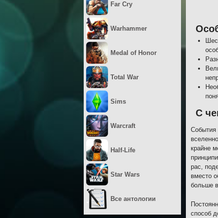
Far Cry
Осо
Warhammer
Шес
осо
Medal of Honor
Раз
Вел
Total War
неп
Нео
пон
Sims
С че
Warcraft
События 
вселенно
крайне м
Half-Life
принципи
рас, под
Star Wars
вместо о
больше в
Все антологии
Постоянн
способ д