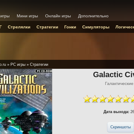
 игры
Мини игры
Онлайн игры
Дополнительно
Г
Стрелялки
Стратегии
Гонки
Симуляторы
Логичес
p.ru
»
PC игры
»
Стратегии
Galactic Ci
Галактические
Дата выхода:
26
Скриншоты