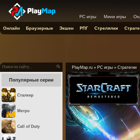
PC игры
Мини игры
Он
Онлайн
Браузерные
Экшен
РПГ
Стрелялки
Страте
PlayMap.ru
»
PC игры
»
Стратегии
Популярные серии
Сталкер
Метро
Call of Duty