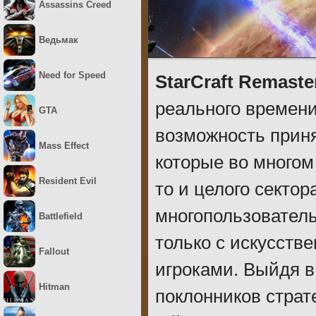
Assassins Creed
Ведьмак
Need for Speed
StarCraft Remaste
реального времени
GTA
возможность приня
Mass Effect
которые во многом
Resident Evil
то и целого секто
многопользователь
Battlefield
только с искусств
Fallout
игроками. Выйдя в
Hitman
поклонников страт