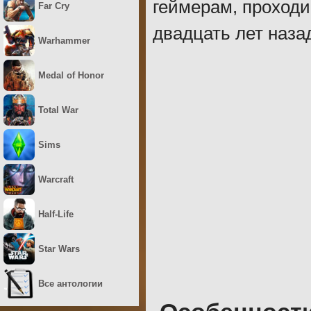
геймерам, проход
Far Cry
двадцать лет наза
Warhammer
Medal of Honor
Total War
Sims
Warcraft
Half-Life
Star Wars
Все антологии