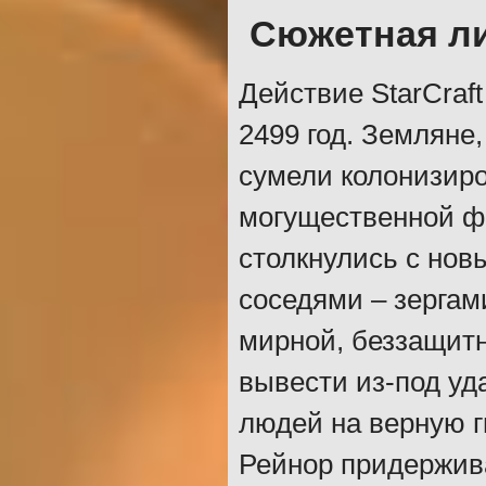
Сюжетная л
Действие StarCraf
2499 год. Земляне
сумели колонизиро
могущественной фр
столкнулись с но
соседями – зергам
мирной, беззащит
вывести из-под уд
людей на верную 
Рейнор придержива