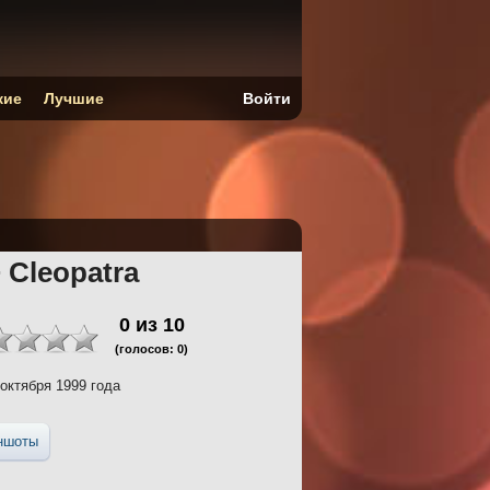
кие
Лучшие
Войти
 Cleopatra
0
из
10
(голосов:
0
)
октября 1999 года
ншоты