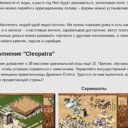
близости от воды, и раз в год Нил будет разливаться, затапливая поля,
но можно перейти к ирригационному поливу – фермы можно устанавлив
беспечить людей едой недостаточно. Им нужны хорошие дома и хоть как
 и о налогах – счастливые жители, зарабатывая достаточно, могут плати
енные деньги можно развивать торговлю с другими поселениями, а так
 набеги римлян, персов и сирийцев.
лнение "Cleopatra"
ие добавляет к 38 миссиям оригинальной игры ещё 15. Причем, обучающ
, чтобы успешно справиться с ними всеми. Управляйте могущественной с
 женщины-правительницы Древнего Египта. Удастся ли вам выполнить в
го процветающей страны?
Скриншоты