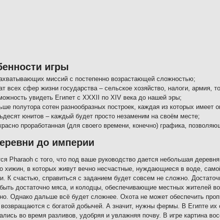
бенности игры
захватывающих миссий с постепенно возрастающей сложностью;
т всех сфер жизни государства – сельское хозяйство, налоги, армия, то
можность увидеть Египет с XXXII по XIV века до нашей эры;
ьше полутора сотен разнообразных построек, каждая из которых имеет 
ьдесят юнитов – каждый будет просто незаменим на своём месте;
красно проработанная (для своего времени, конечно) графика, позволя
еревни до империи
ся Pharaoh с того, что под ваше руководство дается небольшая деревня.
о хижин, в которых живут вечно несчастные, нуждающиеся в воде, само
и. К счастью, справиться с заданием будет совсем не сложно. Достаточ
быть достаточно мяса, и колодцы, обеспечивающие местных жителей вод
но. Однако дальше всё будет сложнее. Охота не может обеспечить проп
 возвращаются с богатой добычей. А значит, нужны фермы. В Египте их 
ались во время разливов, удобряя и увлажняя почву. В игре картина во