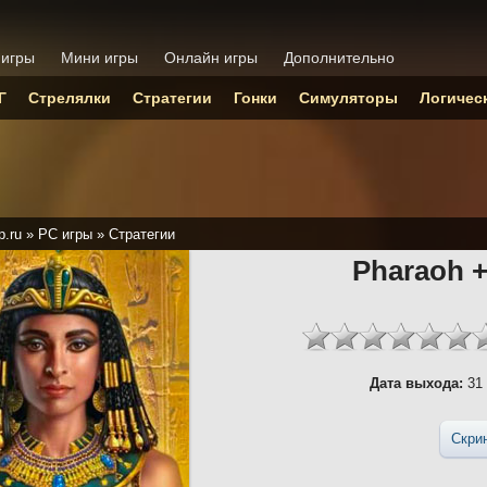
 игры
Мини игры
Онлайн игры
Дополнительно
Г
Стрелялки
Стратегии
Гонки
Симуляторы
Логичес
p.ru
»
PC игры
»
Стратегии
Pharaoh +
Дата выхода:
31 
Скри