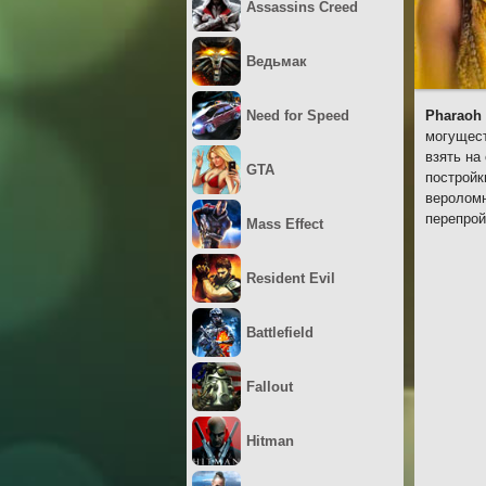
Assassins Creed
Ведьмак
Need for Speed
Pharaoh
могущест
взять на
GTA
постройк
вероломн
перепрой
Mass Effect
Resident Evil
Battlefield
Fallout
Hitman