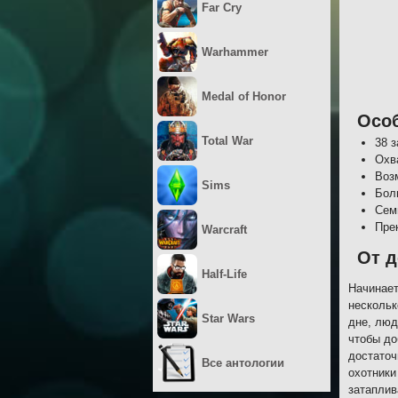
Far Cry
Warhammer
Medal of Honor
Осо
Total War
38 
Охва
Воз
Sims
Бол
Сем
Пре
Warcraft
От д
Half-Life
Начинает
нескольк
Star Wars
дне, люд
чтобы до
достаточ
Все антологии
охотники
затаплив