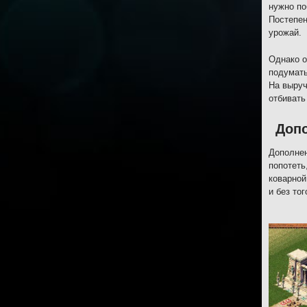
нужно по
Постепен
урожай.
Однако о
подумать
На выруч
отбивать
Допо
Дополнен
попотеть
коварной
и без то