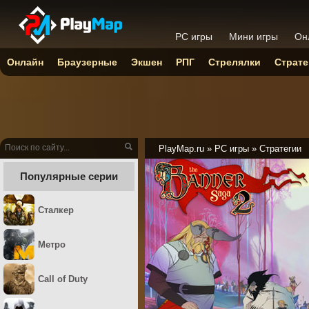
PC игры
Мини игры
Он
Онлайн
Браузерные
Экшен
РПГ
Стрелялки
Страте
PlayMap.ru
»
PC игры
»
Стратегии
Популярные серии
Сталкер
Метро
Call of Duty