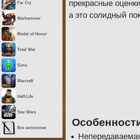
прекрасные оценки
Far Cry
а это солидный по
Warhammer
Medal of Honor
Total War
Sims
Warcraft
Half-Life
Star Wars
Особенност
Все антологии
Непередаваема