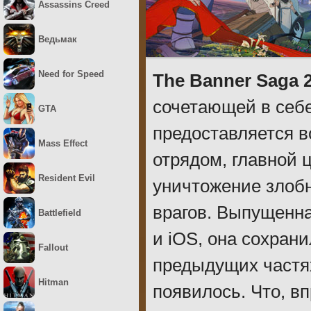
Assassins Creed
Ведьмак
Need for Speed
The Banner Saga 
сочетающей в себе
GTA
предоставляется 
Mass Effect
отрядом, главной 
Resident Evil
уничтожение злобн
врагов. Выпущенная
Battlefield
и iOS, она сохрани
Fallout
предыдущих частях
Hitman
появилось. Что, в