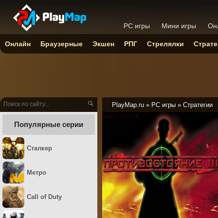
PC игры
Мини игры
Он
Онлайн
Браузерные
Экшен
РПГ
Стрелялки
Страте
PlayMap.ru
»
PC игры
»
Стратегии
Популярные серии
Сталкер
Метро
Call of Duty