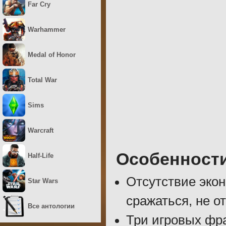
Far Cry
Warhammer
Medal of Honor
Total War
Sims
Warcraft
Особенност
Half-Life
Отсутствие эко
Star Wars
сражаться, не о
Все антологии
Три игровых фр