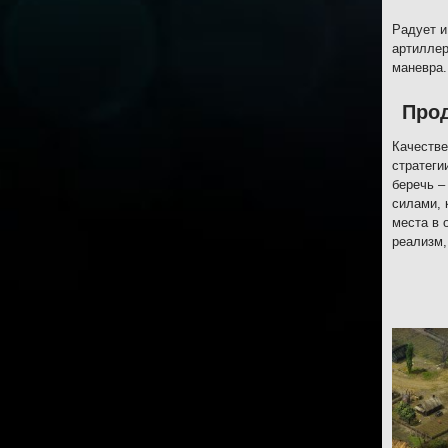
Радует и
артиллер
маневра.
Про
Качестве
стратеги
беречь –
силами, 
места в 
реализм,