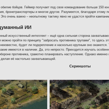
 обилие бойцов. Геймер получает под свое командование больше 150 юнит
ия, бронетранспортеры и многое другое. Разумеется, благодаря этому п
 Это очень важно – неопытному тактику явно не удастся пройти кампани
думанный ИИ
нный искусственный интеллект – ещё одна сильная сторона захватываю
и можно пройти по принципу "забросать противника трупами", то здесь эт
 неизвестно, будет ли подкрепление и насколько крупным оно окажется. 
какие имеются в наличии. Да, это непросто. Приходится изучать особен
обороне противника, грамотно планировать наступление. Однако именно
 делая её настолько захватывающей.
Скриншоты