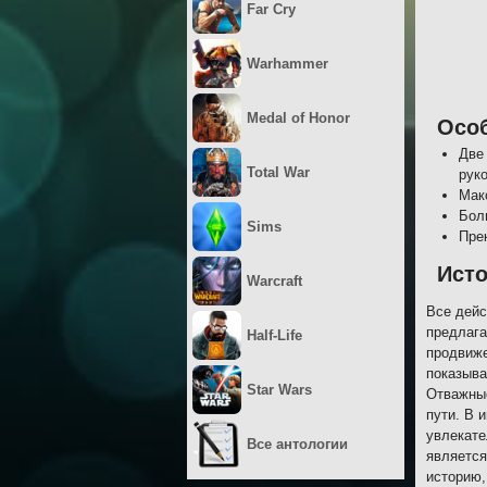
Far Cry
Warhammer
Medal of Honor
Осо
Две
Total War
рук
Мак
Бол
Sims
Пре
Исто
Warcraft
Все дейс
предлага
Half-Life
продвиже
показыва
Star Wars
Отважные
пути. В 
увлекате
Все антологии
является
историю,