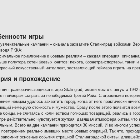
бенности игры
 увлекательные кампании – сначала захватите Сталинград войсками Верм
оводя РККА;
симальное приближение к боевым реалиям – каждая операция, описанная 
ьше полутора сотен боевых юнитов: пехота, бронетранспортеры, танки и 
красный искусственный интеллект, заставляющий геймера играть на пре
рия и прохождение
твия, разворачивающиеся в игре Stalingrad, имели место с августа 1942
ет геймерам сыграть за непобедимый Третий Рейх. С огромными потеря
нием немцам удалось захватить город, когда от него практически ничего
ющий немецкую стойкость и мужество. Сразу после этого появится воз
 бойцы, не считаясь с количеством погибших товарищей, рвались в гор
игре действительно чувствуется жуткая, давящая атмосфера битвы, что
льным. Всего на две кампании приходится 36 миссий. И во многом успех
 повторением реально имевших место боевых операций. Так что, проходя
 запомнит основные события страшной Сталинградской битвы, длившейс