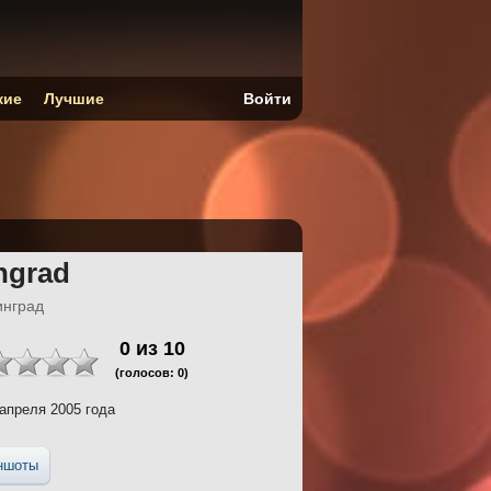
кие
Лучшие
Войти
ingrad
инград
0
из
10
(голосов:
0
)
апреля 2005 года
ншоты