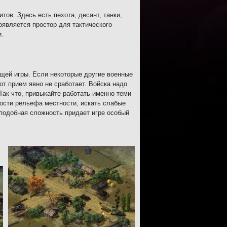
ов. Здесь есть пехота, десант, танки,
оявляется простор для тактического
и.
щей игры. Если некоторые другие военные
от прием явно не сработает. Войска надо
Так что, привыкайте работать именно теми
ности рельефа местности, искать слабые
 подобная сложность придает игре особый