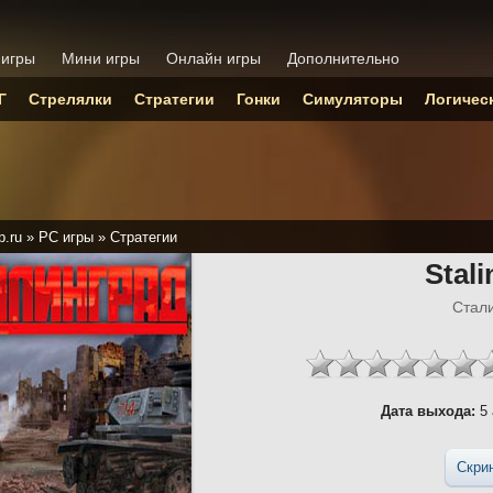
 игры
Мини игры
Онлайн игры
Дополнительно
Г
Стрелялки
Стратегии
Гонки
Симуляторы
Логичес
p.ru
»
PC игры
»
Стратегии
Stal
Стал
Дата выхода:
5 
Скри