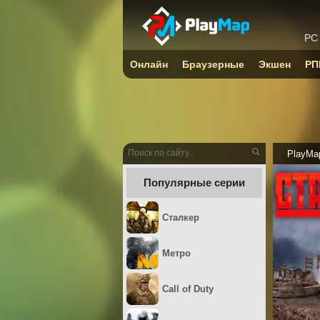
PC
Онлайн
Браузерные
Экшен
РП
PlayMa
Популярные серии
Сталкер
Метро
Call of Duty