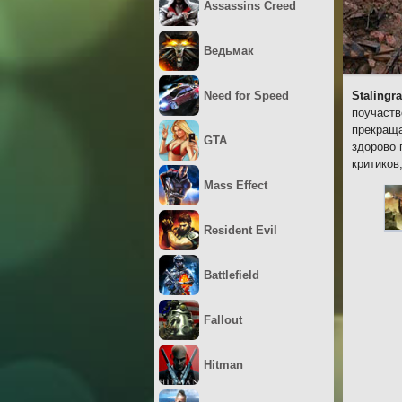
Assassins Creed
Ведьмак
Need for Speed
Stalingr
поучаств
прекраща
GTA
здорово 
критиков
Mass Effect
Resident Evil
Battlefield
Fallout
Hitman