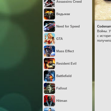
Assassins Creed
Ведьмак
Need for Speed
Codenam
Войны. У
с истори
GTA
получила
Mass Effect
Resident Evil
Battlefield
Fallout
Hitman