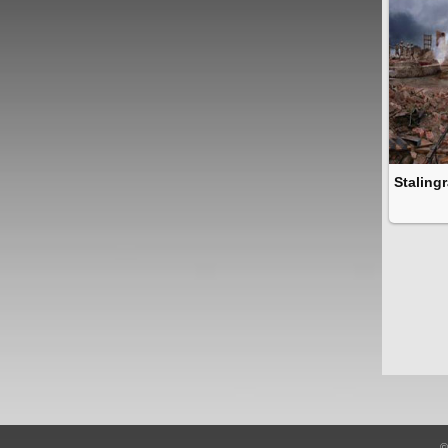
Staling
©