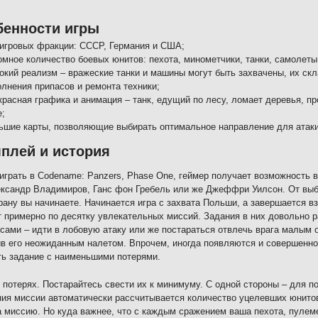
бенности игры
 игровых фракции: СССР, Германия и США;
омное количество боевых юнитов: пехота, минометчики, танки, самолеты,
окий реализм – вражеские танки и машины могут быть захвачены, их ск
олнения припасов и ремонта техники;
расная графика и анимация – танк, едущий по лесу, ломает деревья, пр
е;
ьшие карты, позволяющие выбирать оптимальное направление для атаки
плей и история
играть в Codename: Panzers, Phase One, геймер получает возможность 
ксандр Владимиров, Ганс фон Гребель или же Джеффри Уилсон. От выбо
рану вы начинаете. Начинается игра с захвата Польши, а завершается в
 примерно по десятку увлекательных миссий. Задания в них довольно ра
сами – идти в лобовую атаку или же постараться отвлечь врага малым о
в его неожиданным налетом. Впрочем, иногда появляются и совершенн
ь задание с наименьшими потерями.
о потерях. Постарайтесь свести их к минимуму. С одной стороны – для 
ия миссии автоматически рассчитывается количество уцелевших юнитов
а миссию. Но куда важнее, что с каждым сражением ваша пехота, пулем