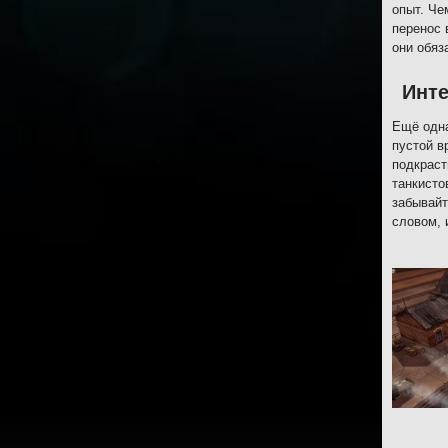
опыт. Че
перенос 
они обяз
Инт
Ещё одна
пустой в
подкраст
танкисто
забывайт
словом, 