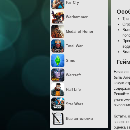
Far Cry
Осо
Warhammer
Три
Огр
Выс
Medal of Honor
поп
Прек
Total War
вод
Бол
Sims
Гейм
Начиная 
Warcraft
быть Але
какую ст
содержит
Half-Life
Решайте 
уничтожи
Star Wars
выполнит
Кстати, 
Все антологии
завершен
оценка з