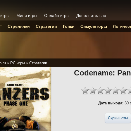
 игры
Мини игры
Онлайн игры
Дополнительно
Г
Стрелялки
Стратегии
Гонки
Симуляторы
Логичес
p.ru
»
PC игры
»
Стратегии
Codename: Pan
Дата выхода:
30 
Скриншоты