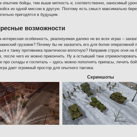
м опытнее бойцы, тем выше меткость и, соответственно, наносимый уро
войск из одной миссии в другую. Поэтому есть смысл максимально бер
ательно пригодятся в будущем.
ересные возможности
 интересная особенность, реализуемая далеко не во всех играх – захват
ражеский грузовик? Почему бы не захватить его для более оперативной
ься к танку противника практически вплотную? Направив струю огня на 
в, после чего их можно прикончить. Ну а остывший танк отремонтировать
е про склады и госпиталь – здесь можно пополнять припасы, лечить бой
игра дает огромный простор для опытного тактика.
Скриншоты