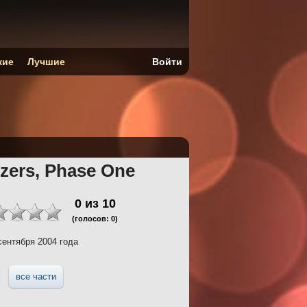
кие
Лучшие
Войти
zers, Phase One
0
из
10
(голосов:
0
)
сентября 2004 года
все части