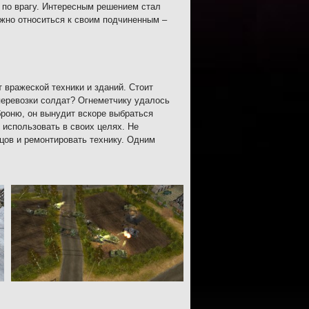
н по врагу. Интересным решением стал
ежно относиться к своим подчиненным –
 вражеской техники и зданий. Стоит
 перевозки солдат? Огнеметчику удалось
броню, он вынудит вскоре выбраться
 использовать в своих целях. Не
цов и ремонтировать технику. Одним