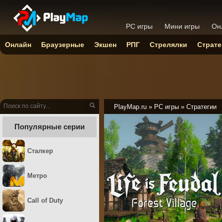
PC игры
Мини игры
Он
Онлайн
Браузерные
Экшен
РПГ
Стрелялки
Страте
PlayMap.ru
»
PC игры
»
Стратегии
Популярные серии
Сталкер
Метро
Call of Duty