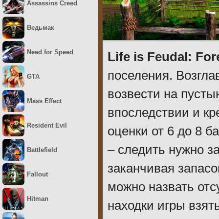
Assassins Creed
Ведьмак
Need for Speed
Life is Feudal: For
поселения. Возгла
GTA
возвести на пуст
Mass Effect
впоследствии и кре
Resident Evil
оценки от 6 до 8 
– следить нужно за
Battlefield
заканчивая запасо
Fallout
можно назвать отс
Hitman
находки игры взят