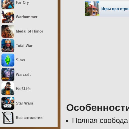
Far Cry
Игры про стро
Warhammer
Medal of Honor
Total War
Sims
Warcraft
Half-Life
Star Wars
Особенност
Все антологии
Полная свобода 