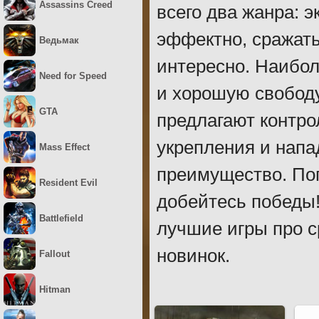
Assassins Creed
всего два жанра: 
эффектно, сражать
Ведьмак
интересно. Наибол
Need for Speed
и хорошую свободу
GTA
предлагают контро
укрепления и напа
Mass Effect
преимущество. По
Resident Evil
добейтесь победы!
Battlefield
лучшие игры про 
новинок.
Fallout
Hitman