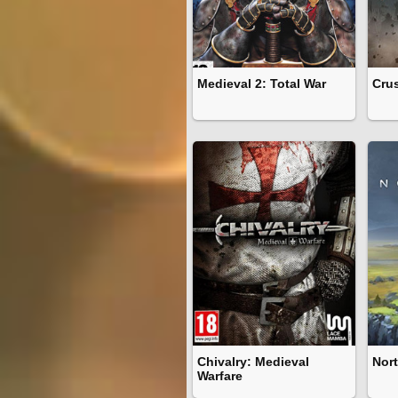
Medieval 2: Total War
Cru
Chivalry: Medieval
Nor
Warfare