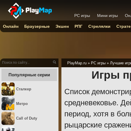
PC игры
Мини игры
Он
Онлайн
Браузерные
Экшен
РПГ
Стрелялки
Страте
PlayMap.ru
»
PC игры
»
Лучшие игр
Игры п
Популярные серии
Сталкер
Список демонстри
средневековье. Д
Метро
период, хотя в бо
Call of Duty
рыцарские сражени