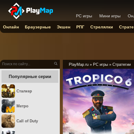
PC игры
Мини игры
Он
Онлайн
Браузерные
Экшен
РПГ
Стрелялки
Страте
PlayMap.ru
»
PC игры
»
Стратегии
Популярные серии
Сталкер
Метро
Call of Duty