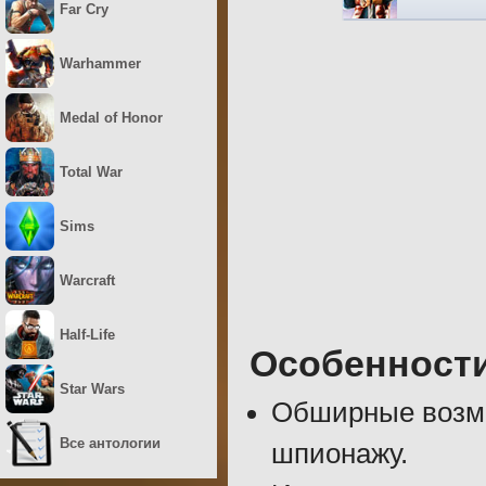
Far Cry
Warhammer
Medal of Honor
Total War
Sims
Warcraft
Half-Life
Особенност
Star Wars
Обширные возмо
Все антологии
шпионажу.