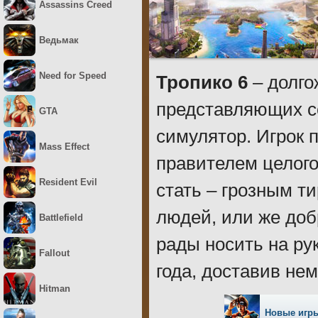
Assassins Creed
Ведьмак
Need for Speed
Тропико 6
– долго
представляющих с
GTA
симулятор. Игрок 
Mass Effect
правителем целого
Resident Evil
стать – грозным т
людей, или же доб
Battlefield
рады носить на ру
Fallout
года, доставив не
Hitman
Новые игр