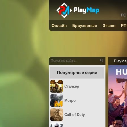
PC
Онлайн
Браузерные
Экшен
РП
PlayMa
Популярные серии
Сталкер
Метро
Call of Duty