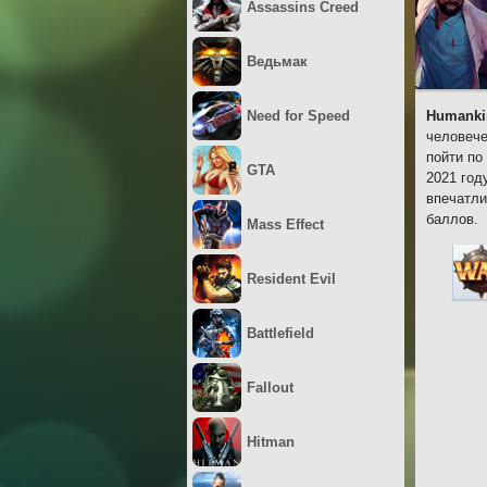
Assassins Creed
Ведьмак
Need for Speed
Humanki
человече
пойти по
GTA
2021 год
впечатли
баллов.
Mass Effect
Resident Evil
Battlefield
Fallout
Hitman