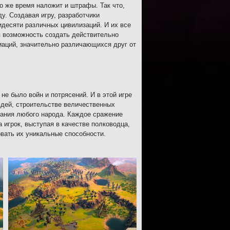
о же время наложит и штрафы. Так что,
. Создавая игру, разработчики
десяти различных цивилизаций. И их все
я возможность создать действительно
иаций, значительно различающихся друг от
не было войн и потрясений. И в этой игре
людей, строительстве величественных
етания любого народа. Каждое сражение
 игрок, выступая в качестве полководца,
овать их уникальные способности.