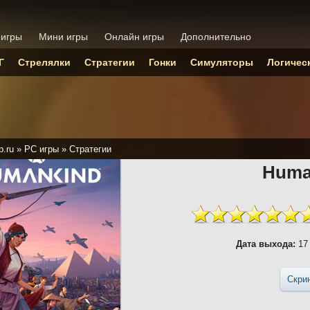
 игры
Мини игры
Онлайн игры
Дополнительно
Г
Стрелялки
Стратегии
Гонки
Симуляторы
Логичес
p.ru
»
PC игры
»
Стратегии
Huma
Дата выхода:
17 
Скри