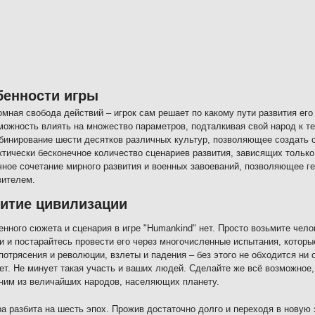
бенности игры
омная свобода действий – игрок сам решает по какому пути развития его
можность влиять на множество параметров, подталкивая свой народ к т
бинирование шести десятков различных культур, позволяющее создать 
ктически бесконечное количество сценариев развития, зависящих только 
чное сочетание мирного развития и военных завоеваний, позволяющее г
вителем.
итие цивилизации
нного сюжета и сценария в игре "Humankind" нет. Просто возьмите чел
и и постарайтесь провести его через многочисленные испытания, которы
 потрясения и революции, взлеты и падения – без этого не обходится ни 
ет. Не минует такая участь и ваших людей. Сделайте же всё возможное,
ним из величайших народов, населяющих планету.
ра разбита на шесть эпох. Прожив достаточно долго и переходя в новую 