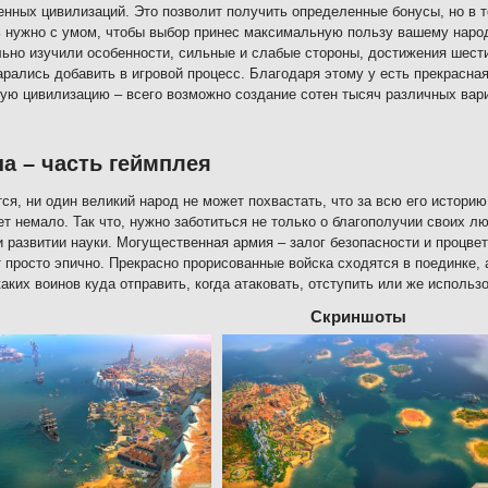
нных цивилизаций. Это позволит получить определенные бонусы, но в т
 нужно с умом, чтобы выбор принес максимальную пользу вашему народу
ьно изучили особенности, сильные и слабые стороны, достижения шести
арались добавить в игровой процесс. Благодаря этому у есть прекрасна
ую цивилизацию – всего возможно создание сотен тысяч различных вар
а – часть геймплея
ся, ни один великий народ не может похвастать, что за всю его историю 
ет немало. Так что, нужно заботиться не только о благополучии своих 
и развитии науки. Могущественная армия – залог безопасности и процв
 просто эпично. Прекрасно прорисованные войска сходятся в поединке, а
каких воинов куда отправить, когда атаковать, отступить или же использ
Скриншоты