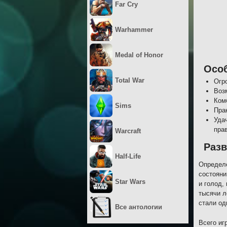
Far Cry
Warhammer
Medal of Honor
Осо
Total War
Огр
Воз
Ком
Sims
Пра
Уда
пра
Warcraft
Разв
Half-Life
Определе
состояни
Star Wars
и голод,
тысячи л
стали од
Все антологии
Всего иг