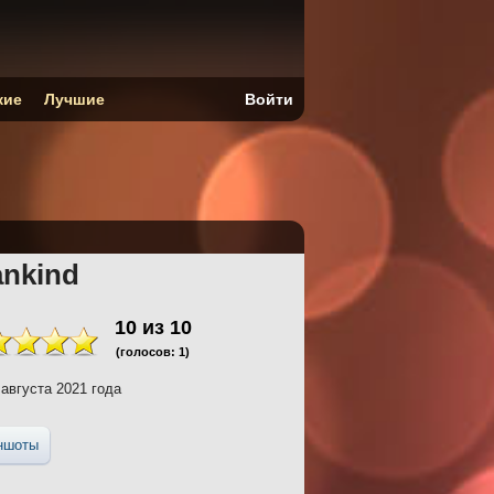
кие
Лучшие
Войти
nkind
10
из
10
(голосов:
1
)
августа 2021 года
ншоты