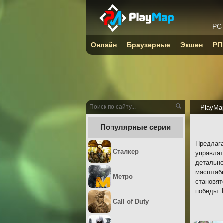
PC
Онлайн
Браузерные
Экшен
РП
PlayMa
Популярные серии
Предлага
Сталкер
управлят
детально
масштабн
Метро
становят
победы. 
Call of Duty