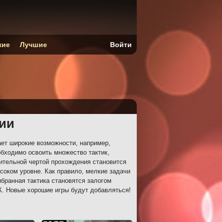
кие
Лучшие
Войти
ии
ет широкие возможности, например,
бходимо освоить множество тактик,
ительной чертой прохождения становится
соком уровне. Как правило, мелкие задачи
бранная тактика становятся залогом
К. Новые хорошие игры будут добавляться!