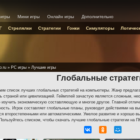
 игры
Мини игры
Онлайн игры
Дополнительно
Г
Стрелялки
Стратегии
Гонки
Симуляторы
Логичес
p.ru
»
PC игры
»
Лучшие игры
Глобальные стратег
ем список лучших глобальных стратегий на компьютеры. Жанр предлага
ь страной или цивилизацией. Геймплей зачастую является сложным, нео
 изучить экономическую составляющую и многое другое. Главной отлич
ость. Игрок составляет глобальные планы, руководит действиями на вы
ся второстепенными или автоматическими. Умелое развитие и хорошо вы
Пользуйтесь списком, чтобы скачать лучшие глобальные стратегии на П