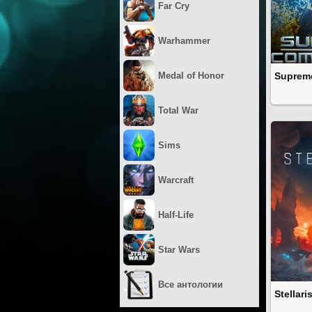
Far Cry
Warhammer
Medal of Honor
Suprem
Total War
Sims
Warcraft
Half-Life
Star Wars
Все антологии
Stellari