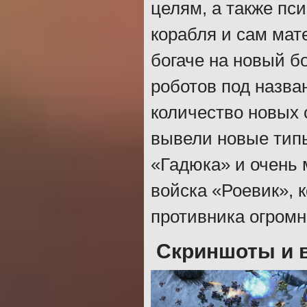
целям, а также пс
корабля и сам мат
богаче на новый б
роботов под назв
количество новых 
вывели новые тип
«Гадюка» и очень
войска «Роевик», 
противника огромн
Скриншоты и ви