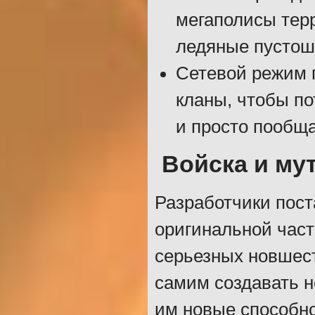
мегаполисы терр
ледяные пустоши
Сетевой режим 
кланы, чтобы по
и просто пообща
Войска и му
Разработчики пос
оригинальной част
серьезных новшест
самим создавать н
им новые способн