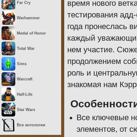
время нового ветка
Far Cry
тестирования адд-
Warhammer
года пронеслась в
Medal of Honor
каждый уважающий 
нем участие. Сюж
Total War
продолжением собы
Sims
роль и центральну
Warcraft
знакомая нам Кэрр
Half-Life
Особенност
Star Wars
Все ключевые н
Все антологии
элементов, от с