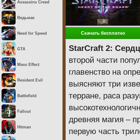
Assassins Creed
Ведьмак
Скачать бесплатно
Need for Speed
StarCraft 2: Серд
GTA
второй части попу
Mass Effect
главенство на опр
Resident Evil
выясняют три изве
терране, раса раз
Battlefield
высокотехнологичн
Fallout
древняя магия – п
Hitman
первую часть три