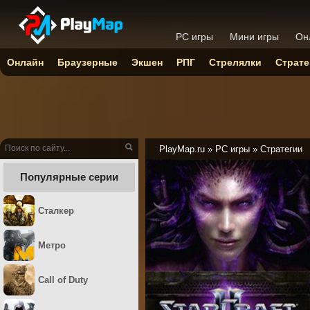
PC игры
Мини игры
Он
Онлайн
Браузерные
Экшен
РПГ
Стрелялки
Страте
PlayMap.ru
»
PC игры
»
Стратегии
Популярные серии
Сталкер
Метро
Call of Duty