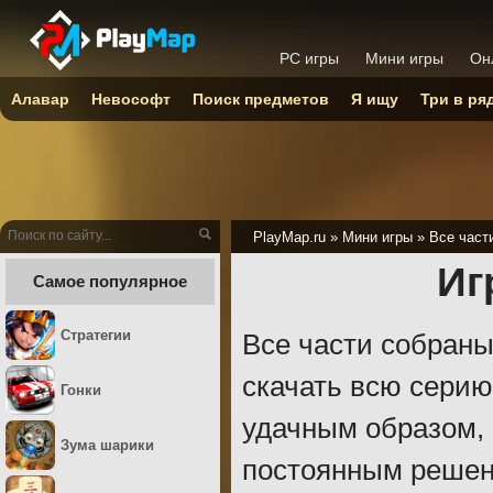
PC игры
Мини игры
Он
Алавар
Невософт
Поиск предметов
Я ищу
Три в ря
PlayMap.ru
»
Мини игры
»
Все част
Иг
Самое популярное
Стратегии
Все части собраны
скачать всю серию
Гонки
удачным образом, 
Зума шарики
постоянным решени