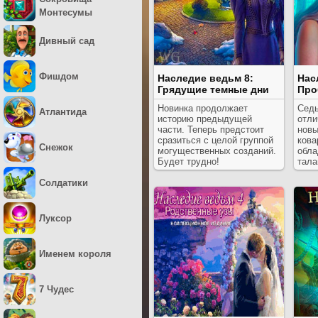
Монтесумы
Дивный сад
Фишдом
Наследие ведьм 8:
Нас
Грядущие темные дни
Про
Новинка продолжает
Седь
Атлантида
историю предыдущей
отли
части. Теперь предстоит
новы
сразиться с целой группой
кова
Снежок
могущественных созданий.
обла
Будет трудно!
тала
Солдатики
Луксор
Именем короля
7 Чудес