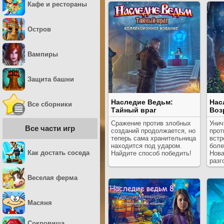
Кафе и рестораны
Остров
Вампиры
Защита башни
Наследие Ведьм:
Нас
Все сборники
Тайный враг
Воз
Сражение против злобных
Унич
Все части игр
созданий продолжается, но
прот
теперь сама хранительница
встр
находится под ударом.
боле
Как достать соседа
Найдите способ победить!
Нова
разг
Веселая ферма
Масяня
Сокровища