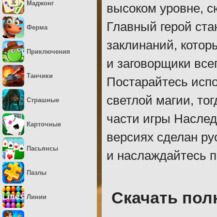
Маджонг
высоком уровне, с
Главный герой ст
Ферма
заклинаний, котор
Приключения
и заговорщики все
Танчики
Постарайтесь испо
светлой магии, то
Страшные
части игры Наслед
Карточные
версиях сделан ру
Пасьянсы
и наслаждайтесь 
Пазлы
Скачать пол
Линии