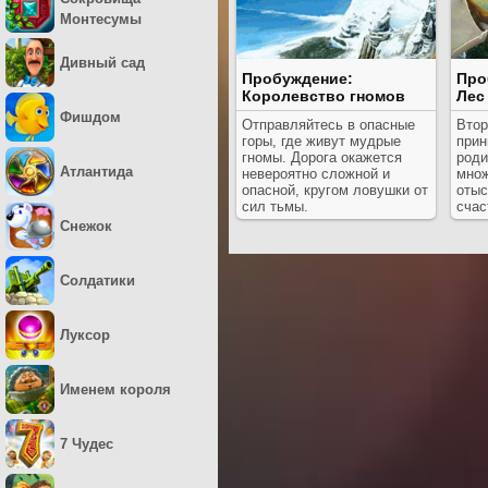
Монтесумы
Дивный сад
Пробуждение:
Про
Королевство гномов
Лес
Фишдом
Отправляйтесь в опасные
Втор
горы, где живут мудрые
прин
гномы. Дорога окажется
роди
Атлантида
невероятно сложной и
множ
опасной, кругом ловушки от
отыс
сил тьмы.
счас
Снежок
Солдатики
Луксор
Именем короля
7 Чудес