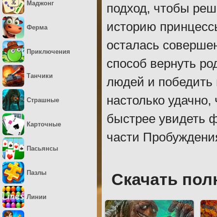
Маджонг
подход, чтобы реш
историю принцессы
Ферма
осталась совершен
Приключения
способ вернуть ро
Танчики
людей и победить 
настолько удачно, 
Страшные
быстрее увидеть ф
Карточные
части Пробуждения
Пасьянсы
Пазлы
Скачать пол
Линии