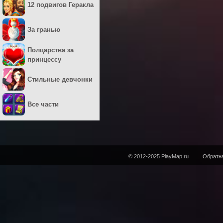
12 подвигов Геракла
За гранью
Полцарства за
принцессу
Стильные девчонки
Все части
© 2012-2025 PlayMap.ru
Обратна