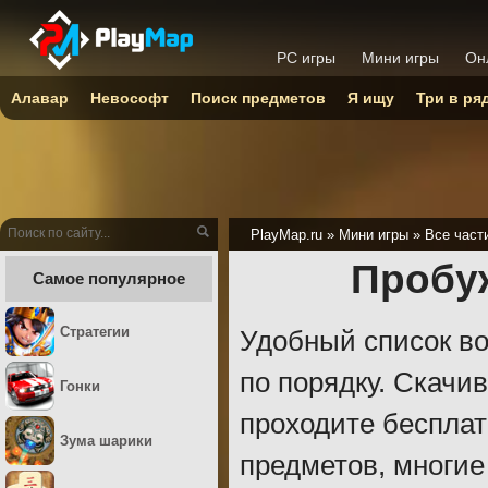
PC игры
Мини игры
Он
Алавар
Невософт
Поиск предметов
Я ищу
Три в ря
PlayMap.ru
»
Мини игры
»
Все част
Пробуж
Самое популярное
Стратегии
Удобный список во
по порядку. Скачи
Гонки
проходите бесплат
Зума шарики
предметов, многие