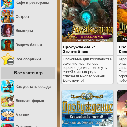
Кафе и рестораны
Остров
Вампиры
Защита башни
Пробуждение 7:
Про
Золотой век
Кра
Все сборники
Спокойные дни королевства
Геро
закончились, теперь
опас
героиня должна рискнуть
спас
своей жизнью ради
Тепе
Все части игр
спасения многих жизней.
огро
Действуйте!
побе
Как достать соседа
Веселая ферма
Масяня
Сокровища