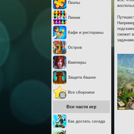
Пазлы
воспольз
Путешест
Линии
Например
подскаже
Кафе и рестораны
сможет в
задачами
Остров
Вампиры
Защита башни
Все сборники
Все части игр
Как достать соседа