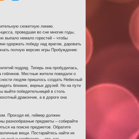
лжительную сюжетную линию.
цесса, проведшая во сне многие годы,
лю выпало немало горестей – чтобы
ини одержать победу над врагом, даровать
ачать полную версию игры Пробуждение:
илетий подряд. Теперь она пробудилась,
а гоблинов. Местные жители поведали о
асности людям пришлось создать Небесный
видеть близких, верных друзей. Но на пути
сы выйти победительницей в столь
охотный дракончик, а в дороге она
ом. Проходя её, геймер должен
ны разнообразные предметы – собирайте
иться на поиске предметов. Обратите
азличные вещи. Постарайтесь найти их
но ещё и сообразить – где, как