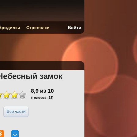
Бродилки
Стрелялки
Войти
Небесный замок
8,9
из
10
(голосов:
13
)
Все части