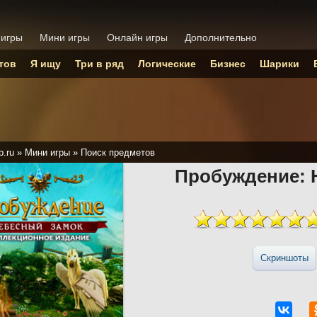
 игры
Мини игры
Онлайн игры
Дополнительно
тов
Я ищу
Три в ряд
Логические
Бизнес
Шарики
p.ru
»
Мини игры
»
Поиск предметов
Пробуждение: 
Скриншоты