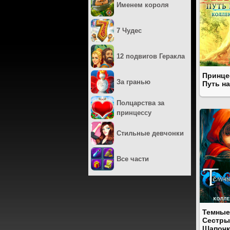
Именем короля
7 Чудес
12 подвигов Геракла
Принце
За гранью
Путь н
Полцарства за
принцессу
Стильные девчонки
Все части
Темные
Сестры
Шапочк