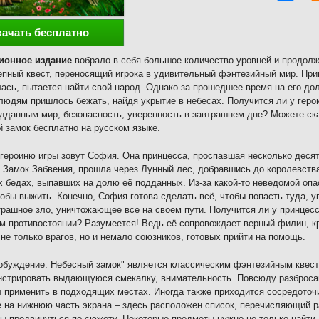
качать бесплатно
ионное издание
вобрало в себя большое количество уровней и продо
пный квест, переносящий игрока в удивительный фэнтезийный мир. Прин
ась, пытается найти свой народ. Однако за прошедшее время на его до
людям пришлось бежать, найдя укрытие в небесах. Получится ли у геро
дданным мир, безопасность, уверенность в завтрашнем дне? Можете ск
 замок бесплатно на русском языке.
героиню игры зовут София. Она принцесса, проспавшая несколько десят
 Замок Забвения, прошла через Лунный лес, добравшись до королевств
 бедах, выпавших на долю её подданных. Из-за какой-то неведомой оп
тобы выжить. Конечно, София готова сделать всё, чтобы попасть туда, у
трашное зло, уничтожающее все на своем пути. Получится ли у принцес
м противостоянии? Разумеется! Ведь её сопровождает верный филин, кр
 не только врагов, но и немало союзников, готовых прийти на помощь.
обуждение: Небесный замок" является классическим фэнтезийным квест
стрировать выдающуюся смекалку, внимательность. Повсюду разброса
ы применить в подходящих местах. Иногда также приходится сосредоточ
 на нижнюю часть экрана – здесь расположен список, перечисляющий р
бы продвинуться по сюжету. Некоторые предметы нужно не только найти, 