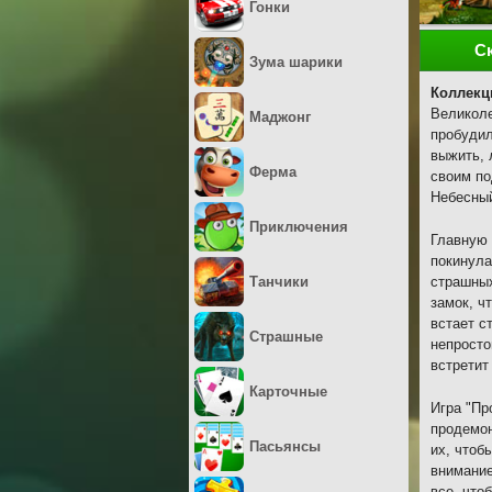
Гонки
С
Зума шарики
Коллекц
Великоле
Маджонг
пробудил
выжить, 
Ферма
своим по
Небесный
Приключения
Главную 
покинула
Танчики
страшных
замок, ч
встает с
Страшные
непросто
встретит
Карточные
Игра "Пр
продемон
Пасьянсы
их, чтоб
внимание
все, что