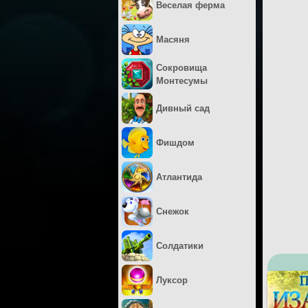
Веселая ферма
Масяня
Сокровища
Монтесумы
Дивный сад
Фишдом
Атлантида
Снежок
Солдатики
Луксор