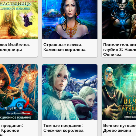
сса Изабелла:
Страшные сказки:
Повелительни
аследницы
Каменная королева
глубин 3: Нас
Феникса
 предания:
Темные предания:
Вечное путеше
 Красной
Снежная королева
Древо жизни
и