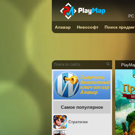
PC
Алавар
Невософт
Поиск предме
PlayMa
Самое популярное
Стратегии