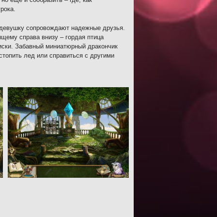
рока.
а девушку сопровождают надежные друзья.
ящему справа внизу – гордая птица
оиски. Забавный миниатюрный дракончик
астопить лед или справиться с другими