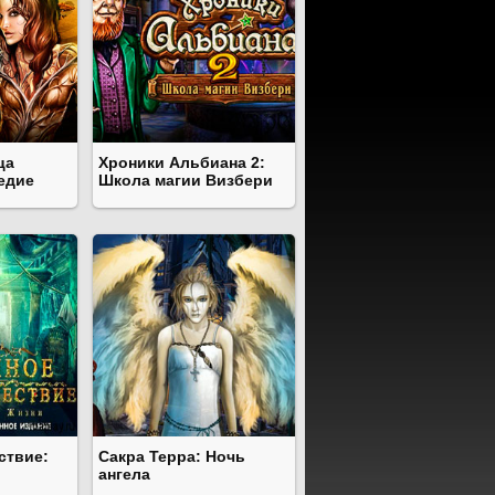
ца
Хроники Альбиана 2:
ледие
Школа магии Визбери
ствие:
Сакра Терра: Ночь
ангела