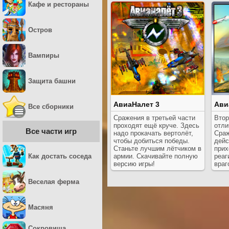
Кафе и рестораны
Остров
Вампиры
Защита башни
АвиаНалет 3
Ави
Все сборники
Сражения в третьей части
Втор
проходят ещё круче. Здесь
отли
Все части игр
надо прокачать вертолёт,
Сраж
чтобы добиться победы.
дейс
Станьте лучшим лётчиком в
прих
Как достать соседа
армии. Скачивайте полную
реаг
версию игры!
враг
Веселая ферма
Масяня
Сокровища