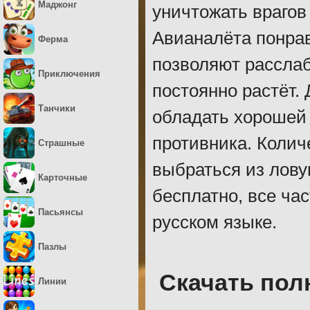
Маджонг
уничтожать враго
Авианалёта понрав
Ферма
позволяют расслаб
Приключения
постоянно растёт.
Танчики
обладать хорошей
противника. Колич
Страшные
выбраться из лову
Карточные
бесплатно, все ча
Пасьянсы
русском языке.
Пазлы
Скачать пол
Линии