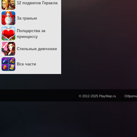
12 подвигов Геракла
За гранью
Полцарства за
принцессу
Стильные девчонки
Все части
© 2012-2025 PlayMap.ru
Обратна