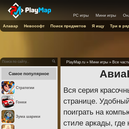
PC игры
Мини игры
Он
Алавар
Невософт
Поиск предметов
Я ищу
Три в ря
PlayMap.ru
»
Мини игры
»
Все част
АвиаН
Самое популярное
Стратегии
Вся серия красочн
странице. Удобный
Гонки
поиграть на компь
Зума шарики
стиле аркады, где