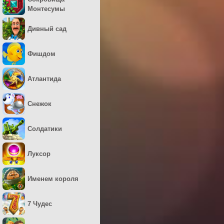
Монтесумы
Дивный сад
Фишдом
Атлантида
Снежок
Солдатики
Луксор
Именем короля
7 Чудес