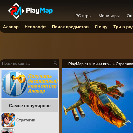
PC игры
Мини игры
Он
Алавар
Невософт
Поиск предметов
Я ищу
Три в ря
PlayMap.ru
»
Мини игры
»
Стрелялк
Самое популярное
Стратегии