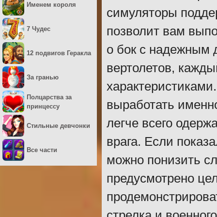
Именем короля
симуляторы поддер
позволит вам выпо
7 Чудес
о бок с надежным 
12 подвигов Геракла
вертолетов, кажды
За гранью
характеристиками.
Полцарства за
выработать именно
принцессу
легче всего одерж
Стильные девчонки
врага. Если показа
Все части
можно понизить сл
предусмотрено цел
продемонстрирова
стрелка и военног