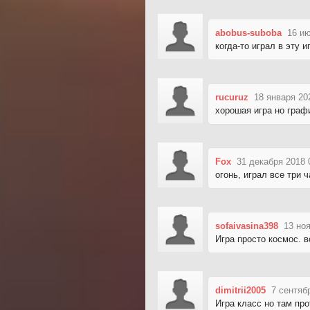
abobus-suboba
16 ию
когда-то играл в эту 
rucuruz
18 января 20
хорошая игра но граф
Fox
31 декабря 2018 
огонь, играл все три 
sofaivasina398
13 но
Игра просто космос. 
dimitrii2005
7 сентяб
Игра класс но там про