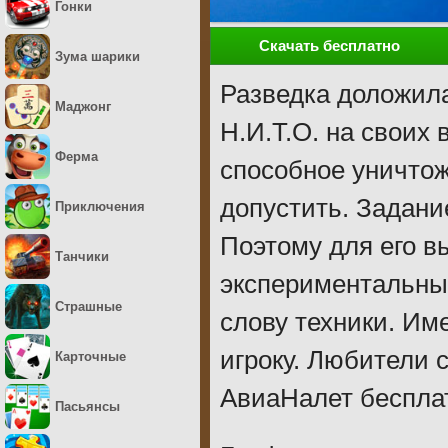
Гонки
Скачать бесплатно
Зума шарики
Разведка доложила
Маджонг
Н.И.Т.О. на своих
Ферма
способное уничтож
допустить. Задани
Приключения
Поэтому для его 
Танчики
экспериментальны
Страшные
слову техники. Им
игроку. Любители 
Карточные
АвиаНалет бесплат
Пасьянсы