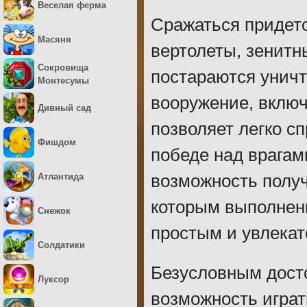
Веселая ферма
Сражаться придетс
Масяня
вертолеты, зенитн
Сокровища
постараются уничт
Монтесумы
вооружение, вклю
Дивный сад
позволяет легко сп
Фишдом
победе над врагам
Атлантида
возможность полу
которым выполнени
Снежок
простым и увлека
Солдатики
Безусловным дост
Луксор
возможность играт