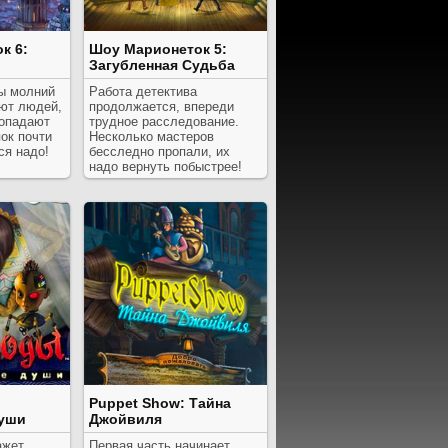
к 6:
Шоу Марионеток 5:
Загубленная Судьба
ы молний
Работа детектива
ют людей,
продолжается, впереди
ропадают
трудное расследование.
ок почти
Несколько мастеров
ся надо!
бесследно пропали, их
надо вернуть побыстрее!
Puppet Show: Тайна
уши
Джойвиля
ажет,
Первая часть начинает