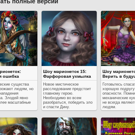
ать полные версии
рионеток:
Шоу марионеток 15:
Шоу марионето
я ошибка
Фарфоровая ухмылка
Верить в буду
еские существа
Новое мистическое
Готовьтесь спаса
грожают людям, но
расследование предстоит
хорошую подругу
 нападения
главному герою.
опасности. Помни
а. Злодей явно
Необходимо во всем
механические ку
олее масштабные
разобраться, победить зло
не всегда являют
и спасти Дину.
людям.