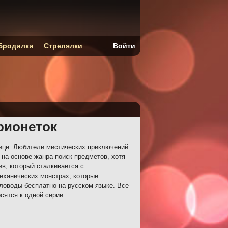
Бродилки
Стрелялки
Войти
рионеток
нице. Любители мистических приключений
на основе жанра поиск предметов, хотя
ив, который сталкивается с
еханических монстрах, которые
ловоды бесплатно на русском языке. Все
сятся к одной серии.