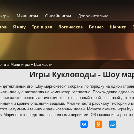
 игры
Мини игры
Онлайн игры
Дополнительно
тов
Я ищу
Три в ряд
Логические
Бизнес
Шарики
p.ru
»
Мини игры
»
Все части
Игры Кукловоды - Шоу ма
и детективных игр "Шоу марионеток" собраны по порядку на одной стра
ачать полную антологию на компьютер бесплатно. Прохождение сделано 
 приходится решать логические квесты. Главный герой - опытный детект
имыми и крайне опасными вещами. Многие части расскажут истории о м
тся безумными гениями ради коварных целей. Можете скачать игры Кук
у Марионеток представлены полными версиями. Оба названия игры отно