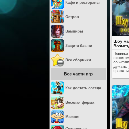
Кафе и рестораны
Остров
Вампиры
Шоу ма
Защита башни
Возмез
Новинка
сюжетом
Все сборники
событиям
думать, 
сражать
Все части игр
Как достать соседа
Веселая ферма
Масяня
Сокровища