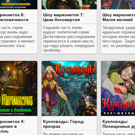
рионеток 8:
Шоу марионеток 7:
Шоу марионето
человечности
Цена бессмертия
Магия молний
 часть серии
Седьмая часть вновь
Загадочные удар
 где вновь надо
радует любителей серии.
идеально поража
за расследование.
Детективное расследование
которые затем п
страняют и меняют
переносится в новое место,
бесследно. Зацеп
нических злых
где надо решить очередную
нет, но разобрать
проблему.
рионеток 4:
Кукловоды: Город-
Кукловоды:
щение в
призрак
Похищенные д
илль
Во время раскопок на
Третья часть пок