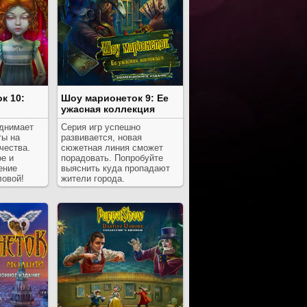
к 10:
Шоу марионеток 9: Ее
ужасная коллекция
однимает
Серия игр успешно
ты на
развивается, новая
чества.
сюжетная линия сможет
е и
порадовать. Попробуйте
ение
выяснить куда пропадают
ловой!
жители города.