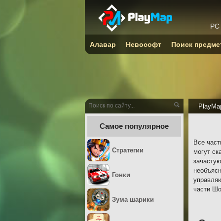
PC
Алавар
Невософт
Поиск предме
PlayMa
Самое популярное
Все част
Стратегии
могут ск
зачастую
необъясн
Гонки
управляю
части Шо
Зума шарики