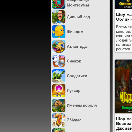
Монтесумы
Шоу ма
Дивный сад
Облик 
Восьмая
квестов,
Фишдом
взяться 
Людей у
на меха
Атлантида
роботов.
Снежок
Солдатики
Луксор
Именем короля
Шоу ма
7 Чудес
Возвра
Джойв