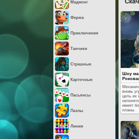
Скач
Маджонг
Ферма
Приключения
Танчики
Страшные
Шоу ма
Рокова
Карточные
Механич
вновь у
Пасьянсы
цель их
непонятн
имеет б
планы.
Пазлы
Линии