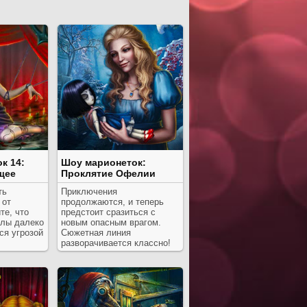
к 14:
Шоу марионеток:
щее
Проклятие Офелии
ть
Приключения
 от
продолжаются, и теперь
те, что
предстоит сразиться с
клы далеко
новым опасным врагом.
ся угрозой
Сюжетная линия
разворачивается классно!