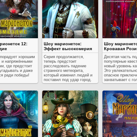
рионеток 12:
Шоу марионеток:
Шоу марионето
дие
Эффект высокомерия
Кровавая Рози
 порадует хорошим
Серия продолжается,
Десятая часть п
 и напряжёнными
теперь предстоит
популярные квес
и, где предстоит
расследовать падение
новый уровень ка
угадывать и даже
странного метеорита,
Это увлекательно
ся ради победы!
который изменил людей и
опасное приключ
поставил под удар город.
захватывает с го