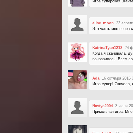
Игра суперская. Дайте
alise_moon
23 апрел
Эта часть мне понрав
KatrinaTyan1212
24 ф
Когда я скачивала, ду
понравилось! Всем со
Ada
16 октября 2016 
Игра-супер! Скачала,
Nastya2004
3 июня 20
Прикольная игра. Мне