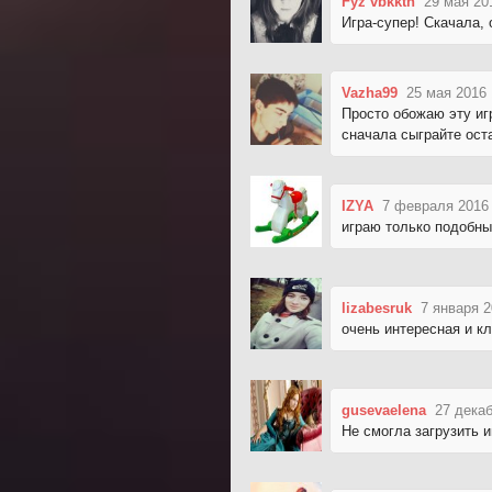
Fyz vbkkth
29 мая 20
Игра-супер! Скачала,
Vazha99
25 мая 2016 
Просто обожаю эту игр
сначала сыграйте ост
IZYA
7 февраля 2016 
играю только подобны
lizabesruk
7 января 2
очень интересная и к
gusevaelena
27 декаб
Не смогла загрузить и