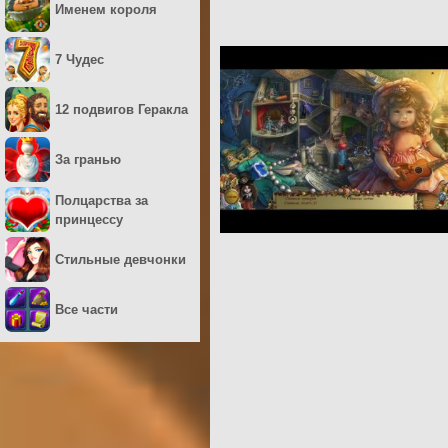
Именем короля
7 Чудес
12 подвигов Геракла
За гранью
Полцарства за
принцессу
Стильные девчонки
Все части