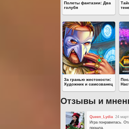
Полеты фантазии: Два
Тай
голубя
тен
За гранью жестокости:
Пос
Художник и самозванец
Нас
Отзывы и мнен
Queen_Lydia
24 март
Игра понравилась. От
прошла.