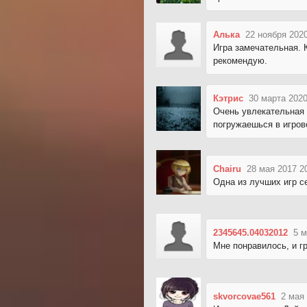
Алька
22 ноября 2020
Игра замечательная. 
рекомендую.
Кэтрис
30 марта 2020
Очень увлекательная 
погружаешься в игров
Chairu
28 мая 2017 2
Одна из лучших игр с
2345645.04032012
5 м
Мне понравилось, и г
skvorcovae561
2 мая