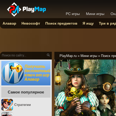
PC игры
Мини игры
Он
Алавар
Невософт
Поиск предметов
Я ищу
Три в ря
PlayMap.ru
»
Мини игры
»
Поиск пр
Самое популярное
Стратегии