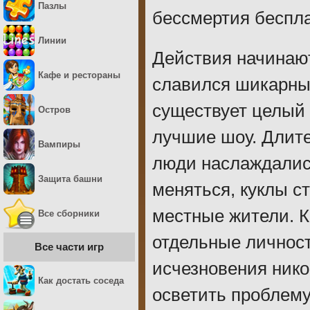
Пазлы
бессмертия беспла
Линии
Действия начинают
Кафе и рестораны
славился шикарны
существует целый 
Остров
лучшие шоу. Длит
Вампиры
люди наслаждалис
Защита башни
меняться, куклы с
местные жители. К
Все сборники
отдельные личност
Все части игр
исчезновения нико
Как достать соседа
осветить проблему