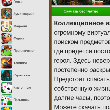
Гонки
Скачать бесплатно
Зума шарики
Коллекционное и
Маджонг
огромному виртуал
Ферма
поиском предметов
где придётся пост
Приключения
героя. Здесь неве
Танчики
постепенно раскры
Страшные
Предстоит спасать
собственную жизнь
Карточные
долгие часы, поэт
Пасьянсы
Можете скачать п