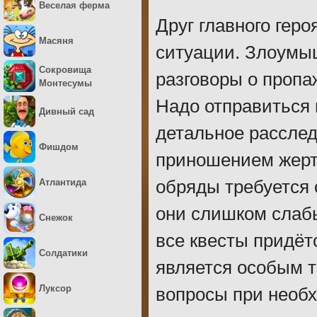
Веселая ферма
Друг главного геро
Масяня
ситуации. Злоумы
Сокровища
разговоры о пропа
Монтесумы
Надо отправиться 
Дивный сад
детальное рассле
Фишдом
приношением жерт
Атлантида
обряды требуется 
они слишком слаб
Снежок
все квесты придёт
Солдатики
является особым 
Луксор
вопросы при необ