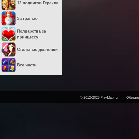
12 подвигов Геракла
За гранью
Полцарства за
принцессу
Стильные девчонки
Все части
© 2012-2025 PlayMap.ru
Обратна