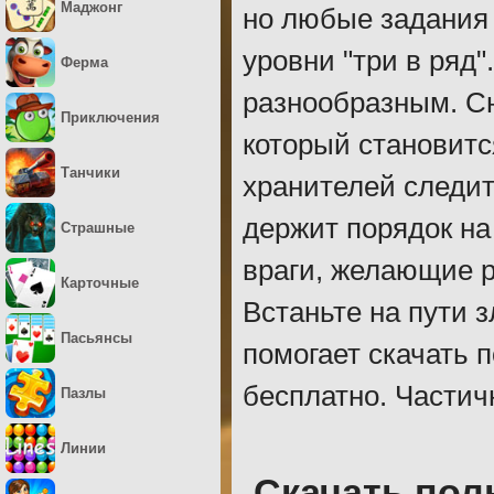
Маджонг
но любые задания
уровни "три в ряд"
Ферма
разнообразным. Сю
Приключения
который становитс
Танчики
хранителей следи
держит порядок на
Страшные
враги, желающие 
Карточные
Встаньте на пути 
Пасьянсы
помогает скачать 
бесплатно. Частич
Пазлы
Линии
Скачать пол