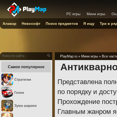
PC игры
Мини игры
Он
Алавар
Невософт
Поиск предметов
Я ищу
Три в ря
PlayMap.ru
»
Мини игры
»
Все част
Антикварно
Самое популярное
Стратегии
Представлена полн
по порядку и дост
Гонки
Прохождение пост
Зума шарики
Главным жанром яв