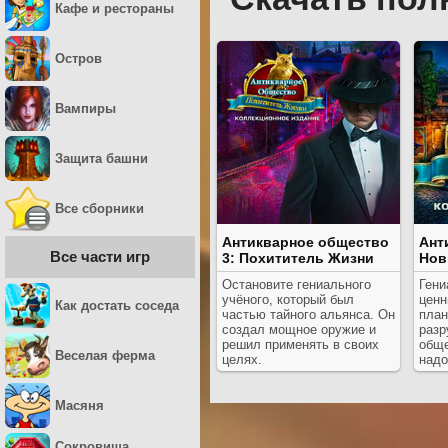
Кафе и рестораны
Остров
Вампиры
Защита башни
Все сборники
Антикварное общество
Ант
Все части игр
3: Похититель Жизни
Нов
Остановите гениального
Гени
учёного, который был
ценн
Как достать соседа
частью тайного альянса. Он
план
создал мощное оружие и
разр
решил применять в своих
обще
Веселая ферма
целях.
надо
Масяня
Сокровища