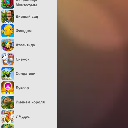
Монтесумы
Дивный сад
Фишдом
Атлантида
Снежок
Солдатики
Луксор
Именем короля
7 Чудес