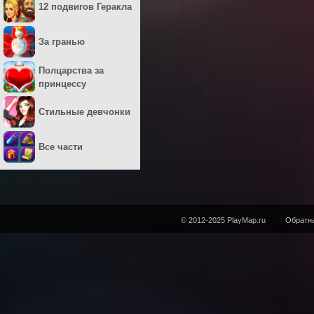
12 подвигов Геракла
За гранью
Полцарства за
принцессу
Стильные девчонки
Все части
© 2012-2025 PlayMap.ru
Обратна