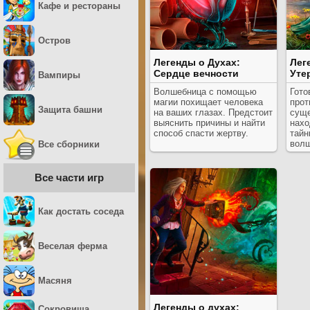
Кафе и рестораны
Остров
Легенды о Духах:
Лег
Сердце вечности
Уте
Вампиры
Волшебница с помощью
Гото
магии похищает человека
прот
Защита башни
на ваших глазах. Предстоит
суще
выяснить причины и найти
нахо
способ спасти жертву.
тайн
волш
Все сборники
осто
Все части игр
Как достать соседа
Веселая ферма
Масяня
Легенды о духах:
Сокровища