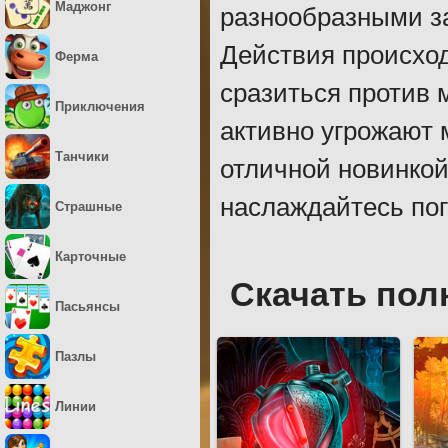
Маджонг
разнообразными з
Действия происход
Ферма
сразиться против 
Приключения
активно угрожают 
Танчики
отличной новинкой
наслаждайтесь по
Страшные
Карточные
Скачать пол
Пасьянсы
Пазлы
Линии