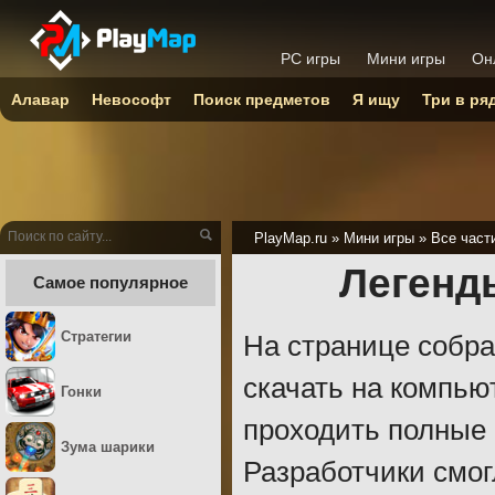
PC игры
Мини игры
Он
Алавар
Невософт
Поиск предметов
Я ищу
Три в ря
PlayMap.ru
»
Мини игры
»
Все част
Легенды
Самое популярное
Стратегии
На странице собра
скачать на компью
Гонки
проходить полные 
Зума шарики
Разработчики смог