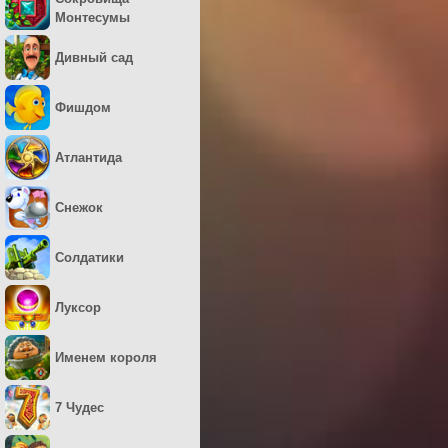
Монтесумы
Дивный сад
Фишдом
Атлантида
Снежок
Солдатики
Луксор
Именем короля
7 Чудес