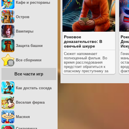
Кафе и рестораны
Остров
Вампиры
Роковое
Рок
доказательство: В
Док
Защита башни
овечьей шкуре
Иск
Сюжет напоминает
Гени
полноценный фильм. Во
мань
Все сборники
время расследования
оста
предстоит обратиться к
врод
опасному преступнику за
факт
Все части игр
помощью.
и сб
Как достать соседа
Веселая ферма
Масяня
Сокровища