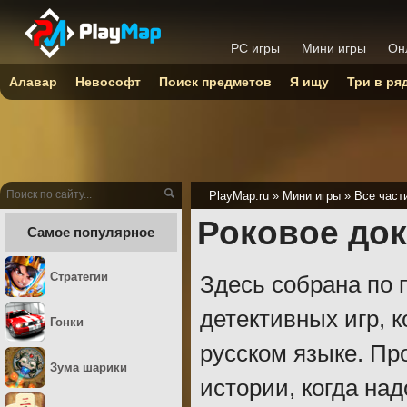
PC игры
Мини игры
Он
Алавар
Невософт
Поиск предметов
Я ищу
Три в ря
PlayMap.ru
»
Мини игры
»
Все част
Роковое док
Самое популярное
Стратегии
Здесь собрана по 
детективных игр, 
Гонки
русском языке. Пр
Зума шарики
истории, когда на