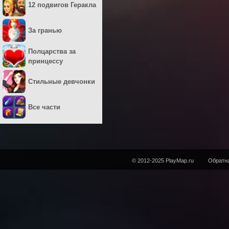
12 подвигов Геракла
За гранью
Полцарства за
принцессу
Стильные девчонки
Все части
© 2012-2025 PlayMap.ru
Обратна