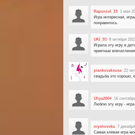
Rapunzel_19
1 мая 2
Игра интересная, игра
понравилось.
UKI_93
8 октября 202
Играла эту игру в дет
приятные впечатления
piankovaksusa
22 ок
свадьба это хорошо, е
Uliya2004
16 сентябр
Люблю эту игру - игр
myshovska
7 декабря
Самая клёвая игра мо