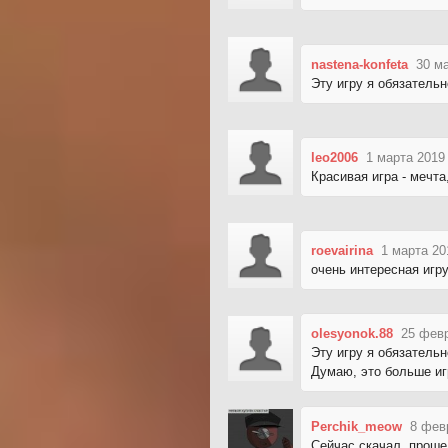
nastena-konfeta
30 м
Эту игру я обязатель
leo2006
1 марта 2019
Красивая игра - мечта,
roevairina
1 марта 20
очень интересная игр
olesyonok.88
25 февр
Эту игру я обязатель
Думаю, это больше иг
Perchik_meow
8 фев
Сейчас скачал, проше