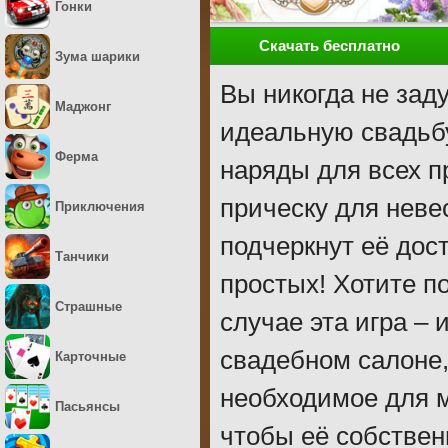
Гонки
Скачать бесплатно
Зума шарики
Вы никогда не зад
Маджонг
идеальную свадьб
Ферма
наряды для всех 
прическу для неве
Приключения
подчеркнут её дос
Танчики
простых! Хотите п
Страшные
случае эта игра – 
свадебном салоне,
Карточные
необходимое для м
Пасьянсы
чтобы её собствен