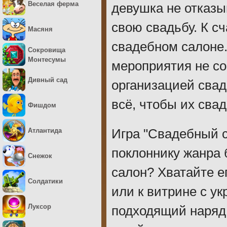
Веселая ферма
девушка не отказы
свою свадьбу. К с
Масяня
свадебном салоне.
Сокровища
Монтесумы
мероприятия не сос
Дивный сад
организацией свад
всё, чтобы их сва
Фишдом
Атлантида
Игра "Свадебный 
поклоннику жанра 
Снежок
салон? Хватайте е
Солдатики
или к витрине с ук
Луксор
подходящий наряд