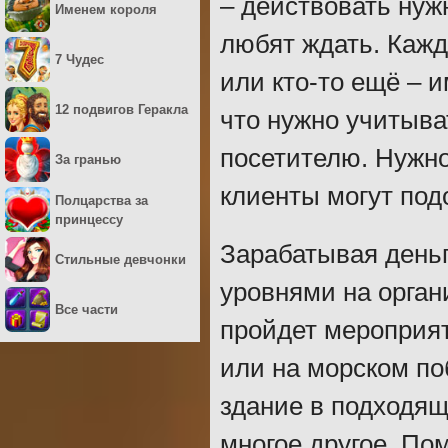
– действовать нуж
Именем короля
любят ждать. Кажд
7 Чудес
или кто-то ещё – 
12 подвигов Геракла
что нужно учитыва
посетителю. Нужно
За гранью
клиенты могут подо
Полцарства за
принцессу
Зарабатывая деньг
Стильные девчонки
уровнями на орган
Все части
пройдет мероприяти
или на морском по
здание в подходящ
многое другое. Пом