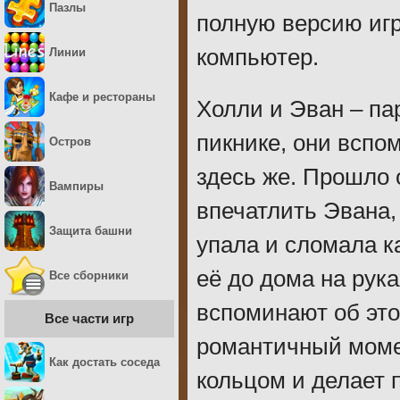
Пазлы
полную версию иг
компьютер.
Линии
Кафе и рестораны
Холли и Эван – па
пикнике, они вспо
Остров
здесь же. Прошло 
Вампиры
впечатлить Эвана,
Защита башни
упала и сломала к
её до дома на рука
Все сборники
вспоминают об это
Все части игр
романтичный момен
Как достать соседа
кольцом и делает 