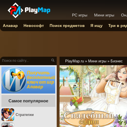
PC игры
Мини игры
Он
Алавар
Невософт
Поиск предметов
Я ищу
Три в ря
PlayMap.ru
»
Мини игры
»
Бизнес
Самое популярное
Стратегии