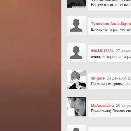
Но все же игра не пло
Тужикова Анна-Карін
Шикарная игра, милая
89044617884
27 декаб
очень интересная игр
shigure
24 декабря 2
По скринам довольно 
MsAnastasia
28 авгус
Прикольно) Люблю св