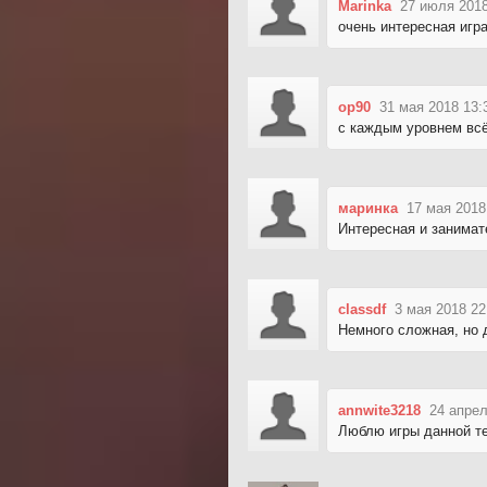
Marinka
27 июля 2018
очень интересная игр
op90
31 мая 2018 13:
с каждым уровнем всё
маринка
17 мая 2018
Интересная и занимате
classdf
3 мая 2018 22
Немного сложная, но 
annwite3218
24 апрел
Люблю игры данной те