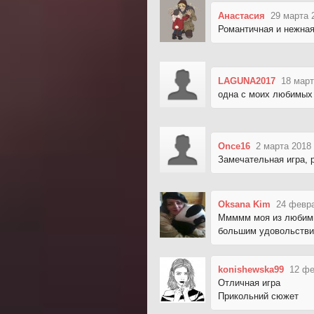
Анастасия
29 марта 
Романтичная и нежная
LAGUNA2017
18 март
одна с моих любимых 
Once16
2 марта 2018
Замечательная игра, 
Oksana Kim
24 февра
Ммммм моя из любимых
большим удовольстви
konishewska99
12 фе
Отличная игра
Прикольний сюжет