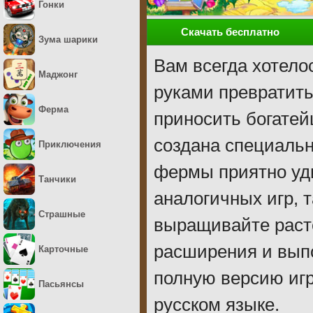
Гонки
Скачать бесплатно
Зума шарики
Вам всегда хотело
Маджонг
руками превратить
Ферма
приносить богатей
создана специаль
Приключения
фермы приятно уд
Танчики
аналогичных игр, т
Страшные
выращивайте раст
расширения и выпо
Карточные
полную версию иг
Пасьянсы
русском языке.