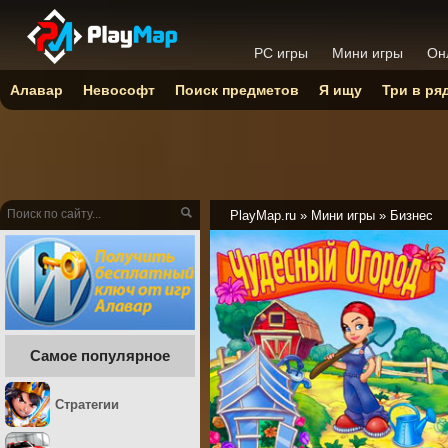
PC игры
Мини игры
Он
Алавар
Невософт
Поиск предметов
Я ищу
Три в ря
PlayMap.ru
»
Мини игры
»
Бизнес
Самое популярное
Стратегии