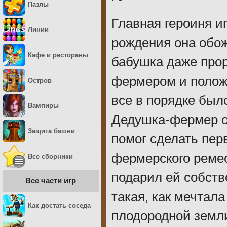
Пазлы
Главная героиня и
Линии
рождения она обож
Кафе и рестораны
бабушка даже прор
фермером и полож
Остров
все в порядке было
Вампиры
Дедушка-фермер об
Защита башни
помог сделать пер
фермерского ремес
Все сборники
подарил ей собств
Все части игр
такая, как мечтала
Как достать соседа
плодородной земл