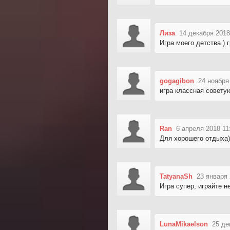
Лиза
14 декабря 2018
Игра моего детства ) 
gogagibon
24 ноября
игра классная совету
Ran
6 апреля 2018 11
Для хорошего отдыха)
TatyanaSh
23 января 
Игра супер, играйте н
LunaMikaelson
25 де