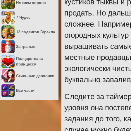
кустиков тыквы и р
Именем короля
продать. Но дальш
7 Чудес
сложнее. Наприме
12 подвигов Геракла
огородных культур
выращивать самые 
За гранью
местные продавцы 
Полцарства за
принцессу
экологически чис
Стильные девчонки
буквально завалив
Все части
Следите за таймер
уровня она постеп
задания до того, 
случае нужно буде