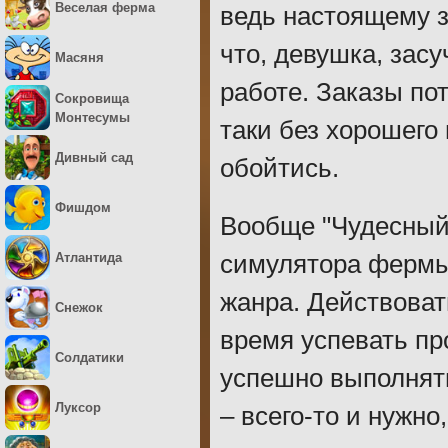
Веселая ферма
ведь настоящему з
что, девушка, зас
Масяня
работе. Заказы пот
Сокровища
Монтесумы
таки без хорошего
Дивный сад
обойтись.
Фишдом
Вообще "Чудесный 
Атлантида
симулятора фермы 
жанра. Действоват
Снежок
время успевать пр
Солдатики
успешно выполнят
Луксор
– всего-то и нужно