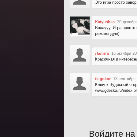
Это игра просто заво
Katyushka
20 декабря
Ваааууу. Игра просто 
рекомендую)
Лалита
16 октября 20
Красочная и интересна
ikigokor
13 сентября 
Ключ к Чудесный огор
www.gdeska.ru/index.
Войдите на 