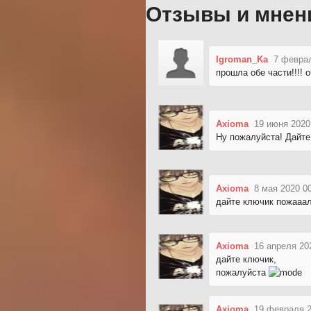
Отзывы и мнен
Igroman_Ka
7 феврал
прошла обе части!!!! 
Axioma
19 июня 2020
Ну пожалуйста! Дайт
Axioma
8 мая 2020 0
дайте ключик пожааа
Axioma
16 апреля 20
дайте ключик,
пожалуйста
Axioma
19 февраля 2