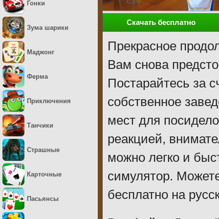
Гонки
Скачать бесплатно
Зума шарики
Прекрасное продол
Маджонг
Вам снова предсто
Ферма
Постарайтесь за с
собственное завед
Приключения
мест для посидело
Танчики
реакцией, внимате
Страшные
можно легко и быс
симулятор. Можете
Карточные
бесплатно на русс
Пасьянсы