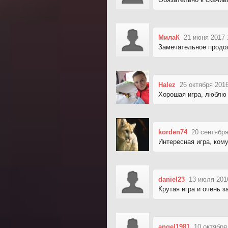
МилаК
21 июня 2017 
Замечательное продо
Halez
26 октября 2016
Хорошая игра, люблю 
korden74
20 сентября
Интересная игра, кому
daniel23
13 июля 201
Крутая игра и очень з
angel1981
10 октября