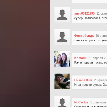
anya03121995
11 октя
супер, затягивает, ого
Флорибунда
10 сент
Легкая и при этом увл
Kristalik
21 апреля 20
Как и первая часть, 
Oksana Kim
20 февра
Игра просто супер. За
NoCactus
1 февраля 
Обязательно к скачи