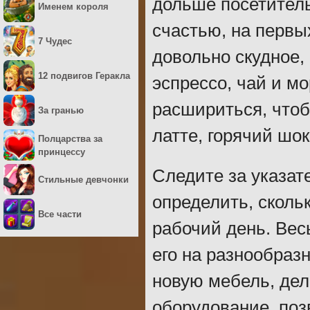
дольше посетитель
Именем короля
счастью, на первы
7 Чудес
довольно скудное,
12 подвигов Геракла
эспрессо, чай и м
расшириться, чтоб
За гранью
латте, горячий шок
Полцарства за
принцессу
Следите за указат
Стильные девчонки
определить, сколь
Все части
рабочий день. Вес
его на разнообраз
новую мебель, де
оборудование, по