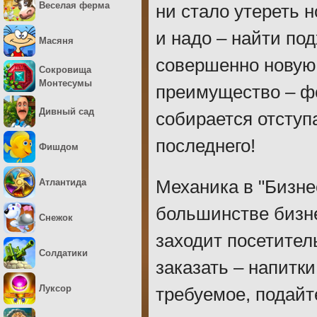
Веселая ферма
ни стало утереть н
и надо – найти по
Масяня
совершенно новую 
Сокровища
Монтесумы
преимущество – фо
Дивный сад
собирается отступ
последнего!
Фишдом
Атлантида
Механика в "Бизнес
большинстве бизне
Снежок
заходит посетитель
Солдатики
заказать – напитки
Луксор
требуемое, подайт