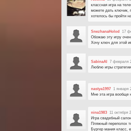
классная игра на тел
можете дать ключик, 
хотелось бы пройти н
SnezhanaHolod
17 ф
Обожаю эту игру очен
Хочу ключ для этой и
SabinaAl
7 февраля 
Люблю игры стратегии
nastya1997
1 января 
Мне эта игра вообще 
nina1983
11 октября 
Игра свадебный салон
Пляжный переполох то
Бургер мания класс, е