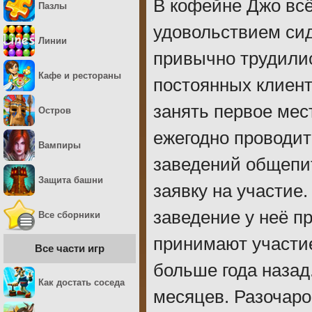
В кофейне Джо всё
Пазлы
удовольствием сид
Линии
привычно трудились
Кафе и рестораны
постоянных клиент
занять первое мес
Остров
ежегодно проводи
Вампиры
заведений общепит
Защита башни
заявку на участие.
заведение у неё пр
Все сборники
принимают участие
Все части игр
больше года назад
Как достать соседа
месяцев. Разочаро