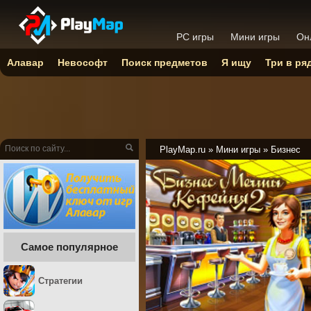
PC игры
Мини игры
Он
Алавар
Невософт
Поиск предметов
Я ищу
Три в ря
PlayMap.ru
»
Мини игры
»
Бизнес
Самое популярное
Стратегии