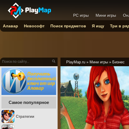
PC игры
Мини игры
Он
Алавар
Невософт
Поиск предметов
Я ищу
Три в ря
PlayMap.ru
»
Мини игры
»
Бизнес
Самое популярное
Стратегии