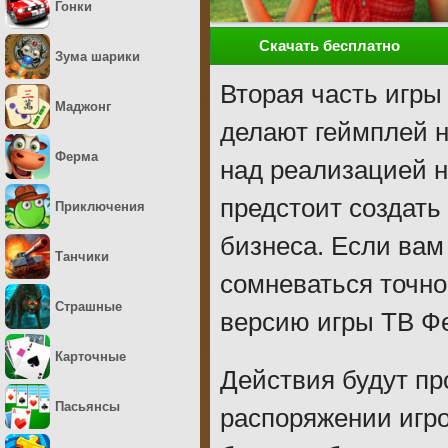
Гонки
Скачать бесплатно
Зума шарики
Вторая часть игры
Маджонг
делают геймплей н
Ферма
над реализацией н
предстоит создать
Приключения
бизнеса. Если вам 
Танчики
сомневаться точно
Страшные
версию игры ТВ Фе
Карточные
Действия будут пр
Пасьянсы
распоряжении игро