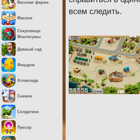
Веселая ферма
всем следить.
Масяня
Сокровища
Монтесумы
Дивный сад
Фишдом
Атлантида
Снежок
Солдатики
Луксор