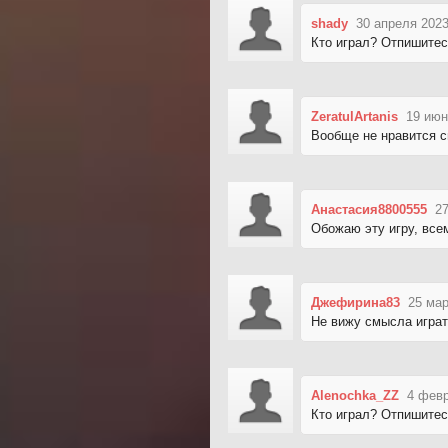
shady
30 апреля 2023
Кто играл? Отпишитес
ZeratulArtanis
19 июн
Вообще не нравится 
Анастасия8800555
27
Обожаю эту игру, все
Джефирина83
25 мар
Не вижу смысла играт
Alenochka_ZZ
4 февр
Кто играл? Отпишитес