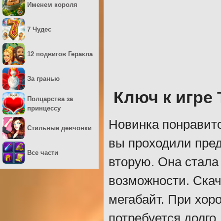
Именем короля
7 Чудес
12 подвигов Геракла
За гранью
Ключ к игре
Полцарства за
принцессу
Новинка понравитс
Стильные девчонки
вы проходили пред
Все части
вторую. Она стала
возможности. Скач
мегабайт. При хор
потребуется долго