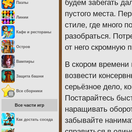
будем забегать дал
Пазлы
пустого места. Пе
Линии
стиле, где много п
Кафе и рестораны
разобраться. Потр
от него скромную 
Остров
Вампиры
В скором времени 
возвести консервн
Защита башни
серьёзное дело, ко
Все сборники
Постарайтесь быст
Все части игр
наращивать оборот
забывайте нанима
Как достать соседа
справиться в один