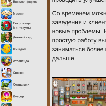
Веселая ферма
Со временем можн
Масяня
заведения и клиен
Сокровища
Монтесумы
новые проблемы. Н
Дивный сад
простую работу вы
заниматься более
Фишдом
дальше.
Атлантида
Снежок
Солдатики
Луксор