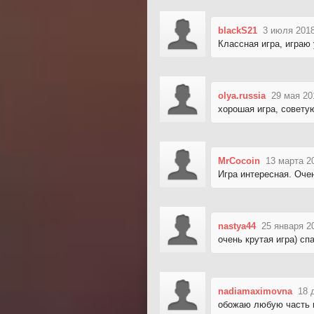
blackS21
3 июля 2018
Классная игра, играю 
olya.russia
29 мая 20
хорошая игра, совету
MrCocoin
13 марта 2
Игра интересная. Оче
nastya44
25 января 2
очень крутая игра) сп
nadiamaximovna
18 
обожаю любую часть и