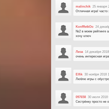
malinchik
25 января 
Отличная игра! часто
KonfffetkOo
24 декаб
№2 в моем рейтинге а
хочу ключ
Лиза
14 декабря 2018
очень интересная игра
Elfik
30 ноября 2018 
Люблю игры с обустр
097658
30 июля 2018 
Сестрёнку просто не о