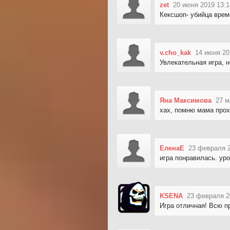
zet
20 июня 2019 13:1
Кексшоп- убийца врем
v.cho_kak
14 июня 20
Увлекательная игра, 
Яна Максимова
27 м
хах, помню мама прох
ЕленаЕ
23 февраля 2
игра понравилась. ур
KSENA
23 февраля 2
Игра отличная! Всю п