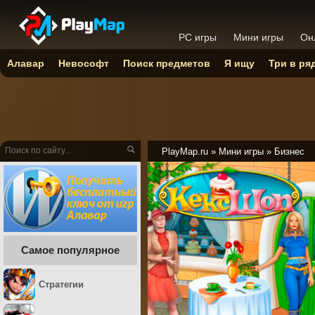
PC игры
Мини игры
Он
Алавар
Невософт
Поиск предметов
Я ищу
Три в ря
PlayMap.ru
»
Мини игры
»
Бизнес
Самое популярное
Стратегии