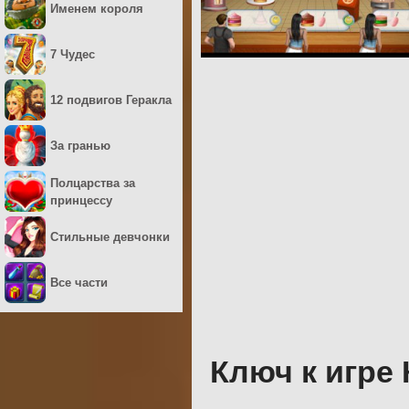
Именем короля
7 Чудес
12 подвигов Геракла
За гранью
Полцарства за
принцессу
Стильные девчонки
Все части
Ключ к игре