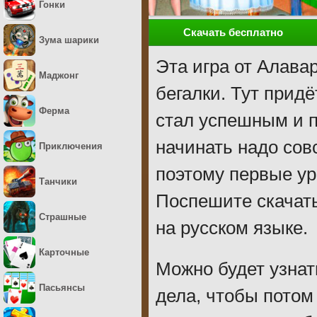
Гонки
Скачать бесплатно
Зума шарики
Эта игра от Алава
Маджонг
бегалки. Тут придё
Ферма
стал успешным и 
начинать надо совс
Приключения
поэтому первые ур
Танчики
Поспешите скачат
Страшные
на русском языке.
Карточные
Можно будет узнат
Пасьянсы
дела, чтобы потом 