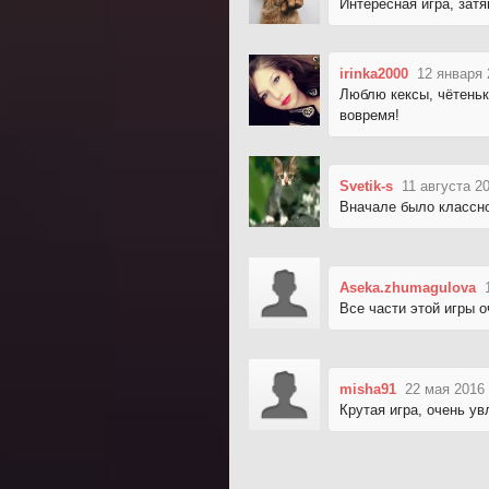
Интересная игра, затя
irinka2000
12 января 
Люблю кексы, чётеньк
вовремя!
Svetik-s
11 августа 2
Вначале было классно
Aseka.zhumagulova
Все части этой игры о
misha91
22 мая 2016 
Крутая игра, очень ув