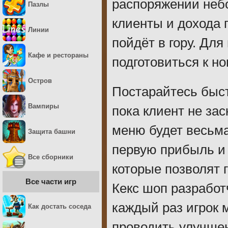
распоряжении небо
Пазлы
клиенты и дохода п
Линии
пойдёт в гору. Дл
Кафе и рестораны
подготовиться к н
Остров
Постарайтесь быст
Вампиры
пока клиент не за
меню будет весьма
Защита башни
первую прибыль и 
Все сборники
которые позволят 
Все части игр
Кекс шоп разработ
каждый раз игрок 
Как достать соседа
проводить улучшен