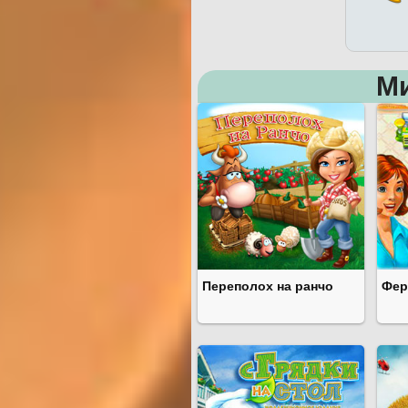
М
Переполох на ранчо
Фер