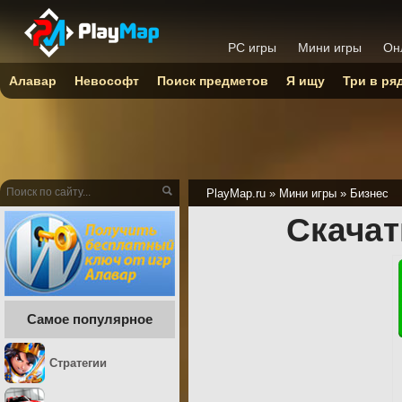
PC игры
Мини игры
Он
Алавар
Невософт
Поиск предметов
Я ищу
Три в ря
PlayMap.ru
»
Мини игры
»
Бизнес
Скачат
Самое популярное
Стратегии