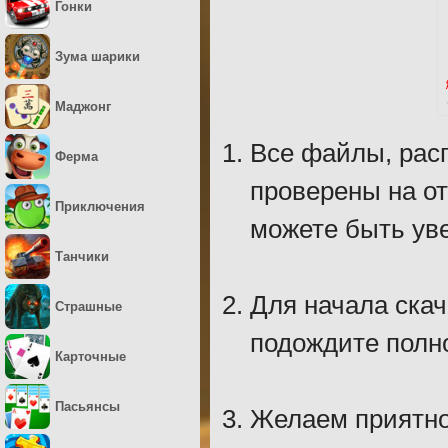
Гонки
Зума шарики
Маджонг
Все файлы, рас
Ферма
проверены на о
Приключения
можете быть уве
Танчики
Для начала скач
Страшные
подождите полно
Карточные
Пасьянсы
Желаем приятно