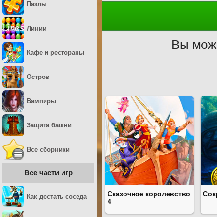
Пазлы
Линии
Вы може
Кафе и рестораны
Остров
Вампиры
Защита башни
Все сборники
Все части игр
Сказочное королевство
Сок
Как достать соседа
4