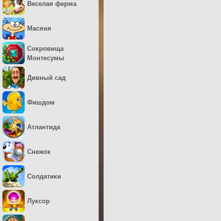
Веселая ферма
Масяня
Сокровища
Монтесумы
Дивный сад
Фишдом
Атлантида
Снежок
Солдатики
Луксор