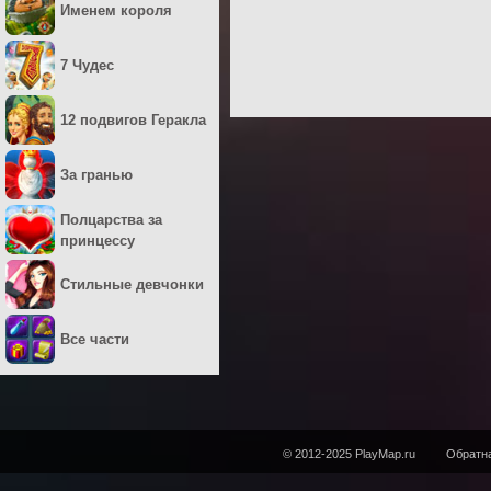
Именем короля
7 Чудес
12 подвигов Геракла
За гранью
Полцарства за
принцессу
Стильные девчонки
Все части
© 2012-2025 PlayMap.ru
Обратна