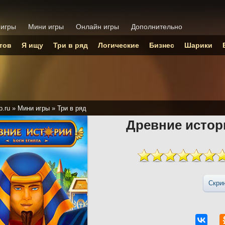
 игры
Мини игры
Онлайн игры
Дополнительно
тов
Я ищу
Три в ряд
Логические
Бизнес
Шарики
p.ru
»
Мини игры
»
Три в ряд
Древние истор
Скри