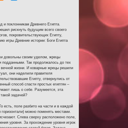
д и поклонникам Древнего Египта.
решил рискнуть будущим всего своего
огов, покровительствующих Египту,
ию игры Древние истории: Боги Египта
ли довольны своим уделом, жрецы
и подданными. Так продолжалось до тех
й вечной жизни. И коварные жрецы решили
туал, они наделили правителя
тельствовавшие Египту, отвернулись от
енный способ спасти простых египтян –
умают лишь о себе. Разумеется, эта
 такой задачей?
о есть, поле разбито на части и в каждой
и горизонтали) можно поменять местами.
исчезают. Слева сверху расположено поле,
ения уровня. За прохождение уровня игрок
восстановление статуй богов. Задача