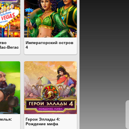
тво
Императорский остров
Лас-Вегас
4
мелья:
Герои Эллады 4:
Рождение мифа