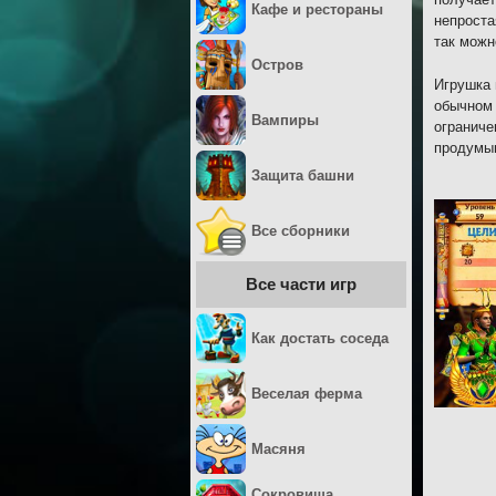
Кафе и рестораны
непроста
так можн
Остров
Игрушка 
обычном 
Вампиры
ограниче
продумы
Защита башни
Все сборники
Все части игр
Как достать соседа
Веселая ферма
Масяня
Сокровища