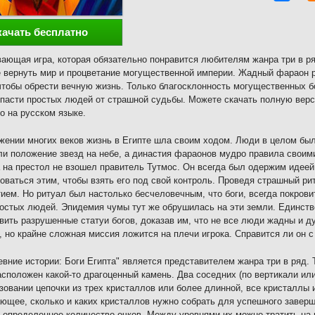
качать бесплатно
ающая игра, которая обязательно понравится любителям жанра три в ря
 вернуть мир и процветание могущественной империи. Жадный фараон 
чтобы обрести вечную жизнь. Только благосклонность могущественных б
пасти простых людей от страшной судьбы. Можете скачать полную верс
о на русском языке.
жении многих веков жизнь в Египте шла своим ходом. Люди в целом бы
и положение звезд на небе, а династия фараонов мудро правила своим
а на престол не взошел правитель Тутмос. Он всегда был одержим идее
оваться этим, чтобы взять его под свой контроль. Проведя страшный ри
ием. Но ритуал был настолько бесчеловечным, что боги, всегда покрови
ростых людей. Эпидемия чумы тут же обрушилась на эти земли. Единств
вить разрушенные статуи богов, доказав им, что не все люди жадны и д
, но крайне сложная миссия ложится на плечи игрока. Справится ли он с
евние истории: Боги Египта" является представителем жанра три в ряд. Т
асположен какой-то драгоценный камень. Два соседних (по вертикали ил
зовании цепочки из трех кристаллов или более длинной, все кристаллы 
ющее, сколько и каких кристаллов нужно собрать для успешного заверш
 определенное количество очков. Между уровнями их можно тратить на 