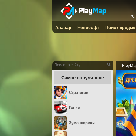
PC
Алавар
Невософт
Поиск предме
PlayMa
Самое популярное
Стратегии
Гонки
Зума шарики