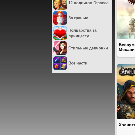
12 подвигов Геракла
За гранью
Полцарства за
принцессу
Бессум
Стильные девчонки
Механи
Все части
Хранит