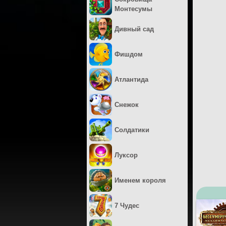
Монтесумы
Дивный сад
Фишдом
Атлантида
Снежок
Солдатики
Луксор
Именем короля
7 Чудес