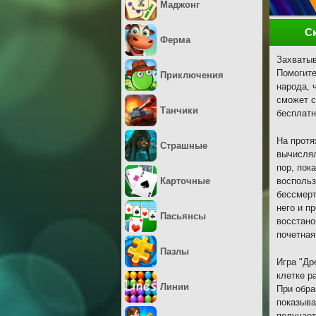
Маджонг
С
Ферма
Захватыв
Помогите
Приключения
народа, 
сможет с
Танчики
бесплатн
На протя
Страшные
вычислял
пор, пок
Карточные
воспольз
бессмерт
него и п
Пасьянсы
восстано
почетная
Пазлы
Игра "Др
клетке р
Линии
При обра
показыва
получает