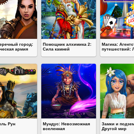
еречный город:
Помощник алхимика 2:
Магика: Агентс
ческая армия
Сила камней
путешествий: 
ель Рун
Мундус: Невозможная
Замки и подзе
вселенная
Другой мир