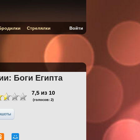
Бродилки
Стрелялки
Войти
ии: Боги Египта
7,5
из
10
(голосов:
2
)
ншоты