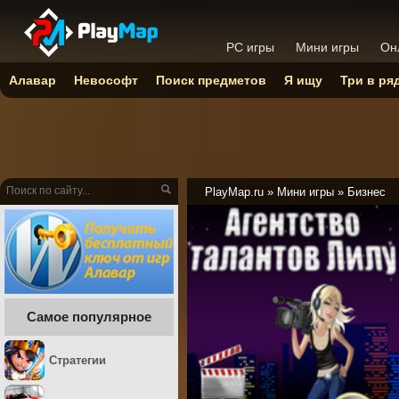
PC игры
Мини игры
Он
Алавар
Невософт
Поиск предметов
Я ищу
Три в ря
PlayMap.ru
»
Мини игры
»
Бизнес
Самое популярное
Стратегии