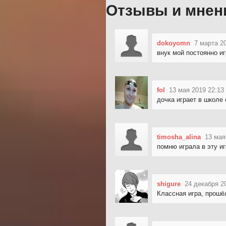
Отзывы и мнен
dokoyomn
7 марта 2
внук мой постоянно иг
fol
13 мая 2019 22:13
дочка играет в школе
timosha_alina
13 мая
помню играла в эту иг
shigure
24 декабря 2
Классная игра, прошёл