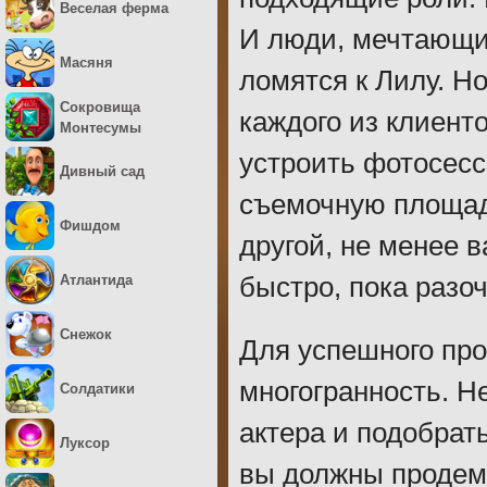
Веселая ферма
И люди, мечтающие
Масяня
ломятся к Лилу. Но
Сокровища
каждого из клиент
Монтесумы
устроить фотосесс
Дивный сад
съемочную площадк
Фишдом
другой, не менее 
Атлантида
быстро, пока разо
Снежок
Для успешного пр
многогранность. Н
Солдатики
актера и подобрат
Луксор
вы должны продемо