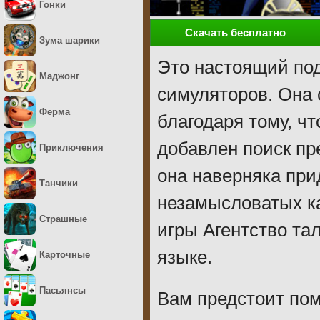
Гонки
Скачать бесплатно
Зума шарики
Это настоящий под
Маджонг
симуляторов. Она 
Ферма
благодаря тому, чт
добавлен поиск пр
Приключения
она наверняка при
Танчики
незамысловатых к
Страшные
игры Агентство та
языке.
Карточные
Пасьянсы
Вам предстоит пом