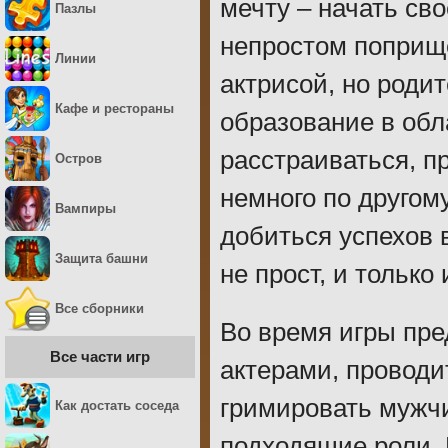
мечту – начать св
Пазлы
непростом поприще
Линии
актрисой, но роди
Кафе и рестораны
образование в обл
расстраиваться, п
Остров
немного по другом
Вампиры
добиться успехов 
Защита башни
не прост, и только
Все сборники
Во время игры пре
Все части игр
актерами, проводи
гримировать мужчи
Как достать соседа
подходящие роли. 