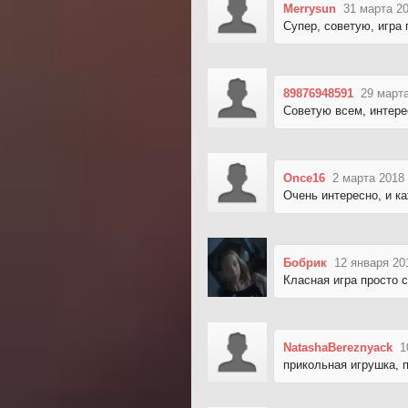
Merrysun
31 марта 20
Супер, советую, игра 
89876948591
29 марта
Советую всем, интере
Once16
2 марта 2018
Очень интересно, и к
Бобрик
12 января 20
Класная игра просто 
NatashaBereznyack
1
прикольная игрушка,