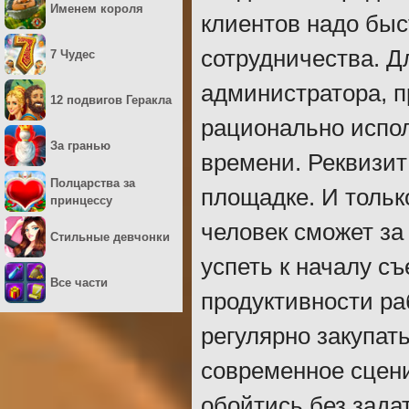
Именем короля
клиентов надо быс
сотрудничества. Д
7 Чудес
администратора, п
12 подвигов Геракла
рационально испол
За гранью
времени. Реквизит
Полцарства за
площадке. И толь
принцессу
человек сможет за
Стильные девчонки
успеть к началу с
Все части
продуктивности ра
регулярно закупат
современное сцени
обойтись без зада