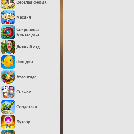
Веселая ферма
Масяня
Сокровища
Монтесумы
Дивный сад
Фишдом
Атлантида
Снежок
Солдатики
Луксор