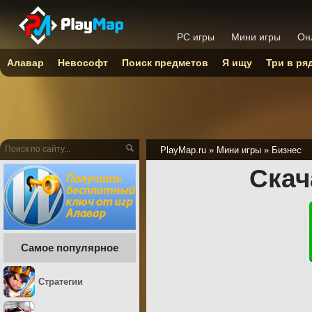
PC игры
Мини игры
Он
Алавар
Невософт
Поиск предметов
Я ищу
Три в ря
PlayMap.ru
»
Мини игры
»
Бизнес
Скач
Самое популярное
Стратегии