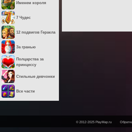
Именем короля
7 Чудес
12 подвигов Геракла
За гранью
Полцарства за
принцессу
Стильные девчонки
Все части
© 2012-2025 PlayMap.ru
Обратна