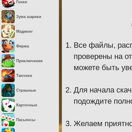
Гонки
Зума шарики
Маджонг
Все файлы, рас
Ферма
проверены на о
Приключения
можете быть уве
Танчики
Для начала скач
Страшные
подождите полно
Карточные
Пасьянсы
Желаем приятно