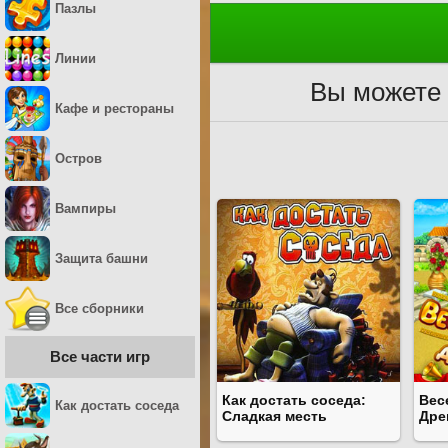
Пазлы
Линии
Вы можете 
Кафе и рестораны
Остров
Вампиры
Защита башни
Все сборники
Все части игр
Как достать соседа:
Вес
Как достать соседа
Сладкая месть
Дре