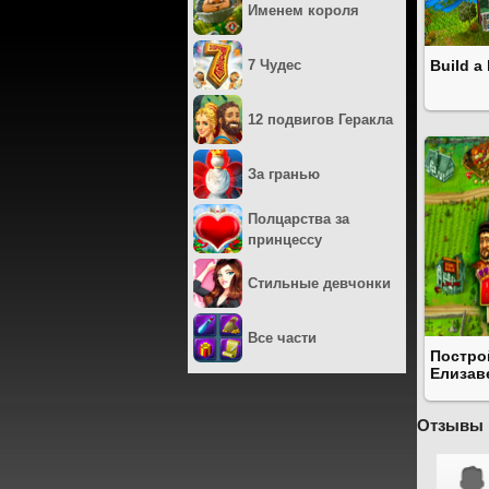
Именем короля
7 Чудес
Build a 
12 подвигов Геракла
За гранью
Полцарства за
принцессу
Стильные девчонки
Все части
Постро
Елизав
Отзывы 