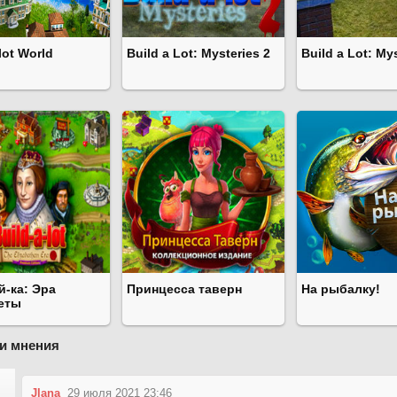
lot World
Build a Lot: Mysteries 2
Build a Lot: My
й-ка: Эра
Принцесса таверн
На рыбалку!
еты
и мнения
Jlana
29 июля 2021 23:46