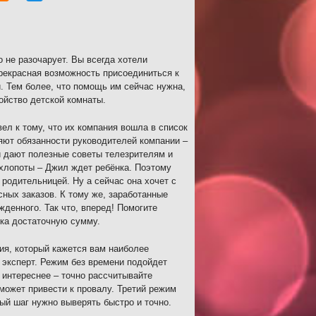
 не разочарует. Вы всегда хотели
рекрасная возможность присоединиться к
. Тем более, что помощь им сейчас нужна,
ойство детской комнаты.
л к тому, что их компания вошла в список
няют обязанности руководителей компании –
и дают полезные советы телезрителям и
 хлопоты – Джил ждет ребёнка. Поэтому
родительницей. Ну а сейчас она хочет с
сных заказов. К тому же, заработанные
жденного. Так что, вперед! Помогите
ка достаточную сумму.
ния, который кажется вам наиболее
 эксперт. Режим без времени подойдет
 интереснее – точно рассчитывайте
может привести к провалу. Третий режим
ый шаг нужно выверять быстро и точно.