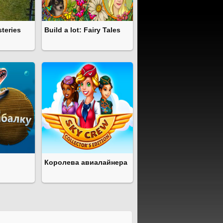
steries
Build a lot: Fairy Tales
Королева авиалайнера