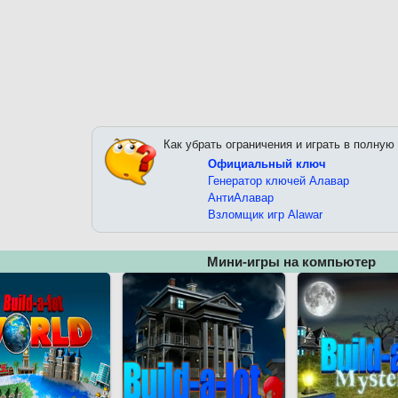
Как убрать ограничения и играть в полную
Официальный ключ
Генератор ключей Алавар
АнтиАлавар
Взломщик игр Alawar
Мини-игры на компьютер