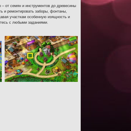
 – от семян и инструментов до древесины
ть и ремонтировать заборы, фонтаны,
давая участкам особенную изящность и
итесь с любыми заданиями.