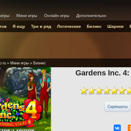
 игры
Мини игры
Онлайн игры
Дополнительно
тов
Я ищу
Три в ряд
Логические
Бизнес
Шарики
p.ru
»
Мини игры
»
Бизнес
Gardens Inc. 4
Скриншоты