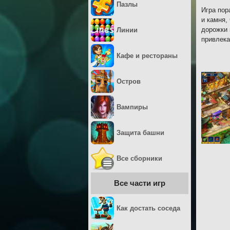
Пазлы
Игра пор
и камня,
дорожки 
Линии
привлека
Кафе и рестораны
Остров
Вампиры
Защита башни
Все сборники
Все части игр
Как достать соседа