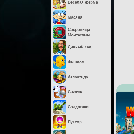
Веселая ферма
Масяня
Сокровища
Монтесумы
Дивный сад
Фишдом
Атлантида
Снежок
Солдатики
Луксор