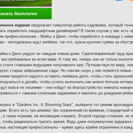
качать бесплатно
ионное издание
предлагает симулятор работы садовника, который точно
ать поработать ландшафтным дизайнером? В таком случае у вас есть п
м профессионалам – Майку и Джил, чтобы поработать в команде с ними
гда – молодожены ждут ребёнка, так что, нужна крупная сумма на обустр
йка и Джил радует их каждым новым днем. Самоотверженный труд приве
 востребованных во всем мире. К тому же, теперь они не только выпол
и стали главными ведущими популярного шоу. Путешествуя по миру, он
руют старые заброшенные сады. Но совсем скоро у них появятся новые
маме придется надолго оставить любимое дело, чтобы стать идеальной 
погрузиться в дизайн, чтобы успеть выполнить как можно больше интере
удут вовсе не лишними – они пойдут на благоустройство комнаты новоро
правиться с самыми сложными заданиями и накопить до рождения ребён
играть в "Gardens Inc. 4: Blooming Stars", выберите тот режим прохожде
им. Всего есть три режима: без ограничений по времени, стандартный и
, а также игрокам, не желающим спешить. Второй гораздо сложнее, но и
, чтобы рационально тратить время. Ведь даже полуминутная задержка 
ишь настоящие профессионалы – время здесь крайне ограничено и кажд