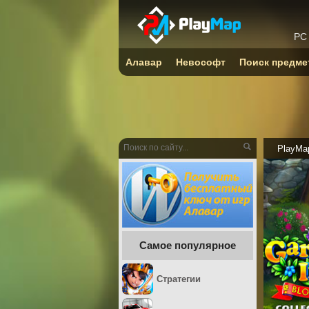
PC
Алавар
Невософт
Поиск предме
PlayMa
Самое популярное
Стратегии