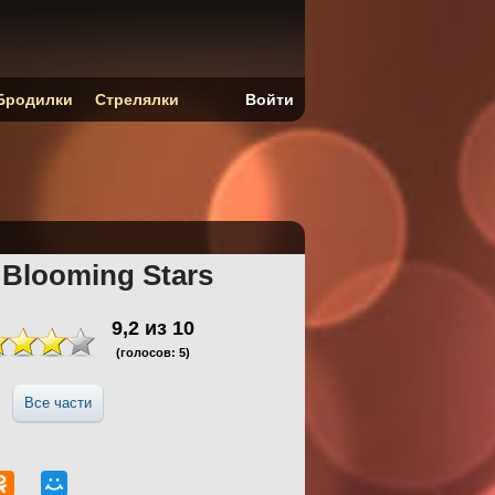
Бродилки
Стрелялки
Войти
: Blooming Stars
9,2
из
10
(голосов:
5
)
Все части