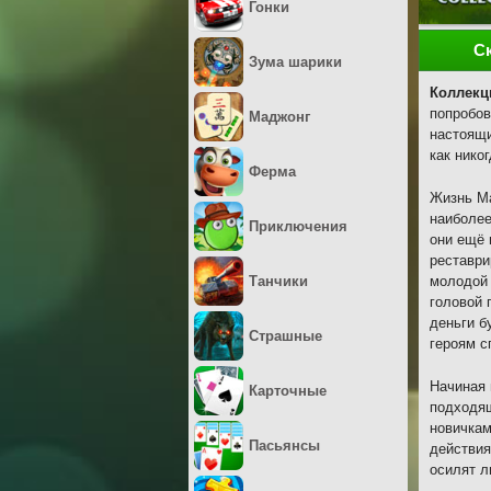
Гонки
С
Зума шарики
Коллекц
попробов
Маджонг
настоящи
как нико
Ферма
Жизнь Ма
наиболее
Приключения
они ещё 
реставри
Танчики
молодой 
головой 
деньги б
Страшные
героям с
Начиная 
Карточные
подходящ
новичкам
Пасьянсы
действия
осилят л