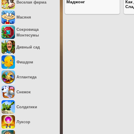
Маджонг
Как
Веселая ферма
Сла
Масяня
Сокровища
Монтесумы
Дивный сад
Фишдом
Атлантида
Снежок
Солдатики
Луксор