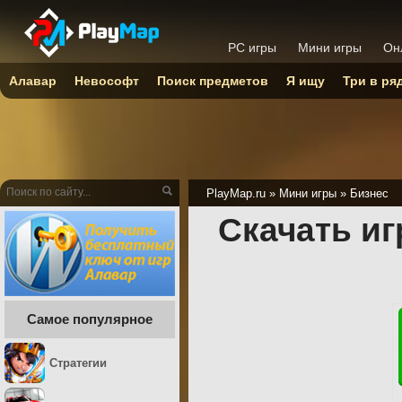
PC игры
Мини игры
Он
Алавар
Невософт
Поиск предметов
Я ищу
Три в ря
PlayMap.ru
»
Мини игры
»
Бизнес
Скачать иг
Самое популярное
Стратегии