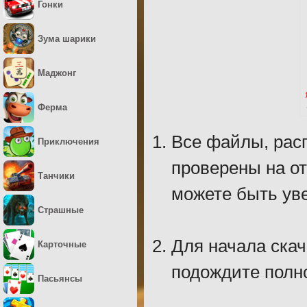
Гонки
Зума шарики
Маджонг
Ферма
Все файлы, рас
Приключения
проверены на о
Танчики
можете быть уве
Страшные
Для начала скач
Карточные
подождите полно
Пасьянсы