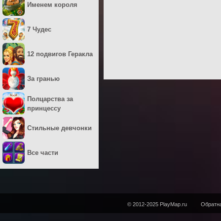
Именем короля
7 Чудес
12 подвигов Геракла
За гранью
Полцарства за
принцессу
Стильные девчонки
Все части
© 2012-2025 PlayMap.ru
Обратна