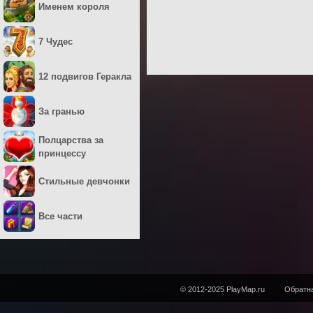
Именем короля
7 Чудес
12 подвигов Геракла
За гранью
Полцарства за
принцессу
Стильные девчонки
Все части
© 2012-2025 PlayMap.ru
Обратна