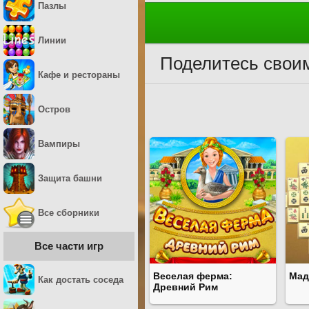
Пазлы
Линии
Поделитесь своим
Кафе и рестораны
Остров
Вампиры
Защита башни
Все сборники
Все части игр
Веселая ферма:
Мад
Как достать соседа
Древний Рим