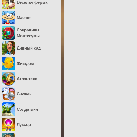
Веселая ферма
Масяня
Сокровища
Монтесумы
Дивный сад
Фишдом
Атлантида
Снежок
Солдатики
Луксор