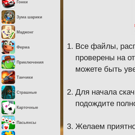
Гонки
Зума шарики
Маджонг
Все файлы, рас
Ферма
проверены на о
Приключения
можете быть уве
Танчики
Для начала скач
Страшные
подождите полно
Карточные
Пасьянсы
Желаем приятно