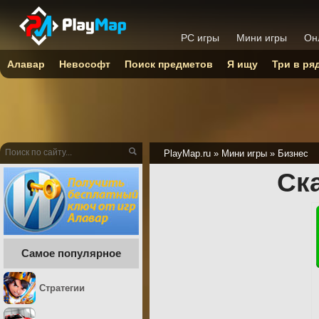
PC игры
Мини игры
Он
Алавар
Невософт
Поиск предметов
Я ищу
Три в ря
PlayMap.ru
»
Мини игры
»
Бизнес
Ск
Самое популярное
Стратегии