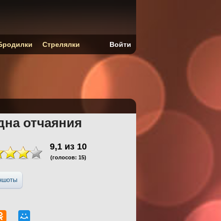
Бродилки
Стрелялки
Войти
дна отчаяния
9,1
из
10
(голосов:
15
)
ншоты