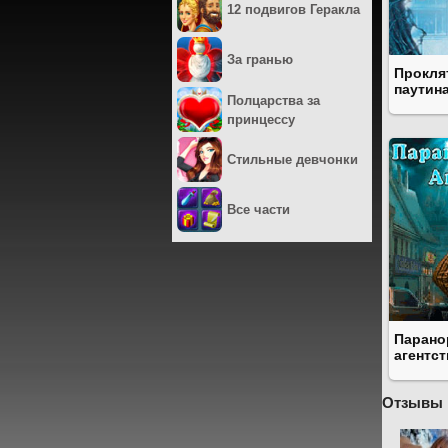
12 подвигов Геракла
За гранью
Прокля
паутин
Полцарства за
принцессу
Стильные девчонки
Все части
Парано
агентс
Отзывы 