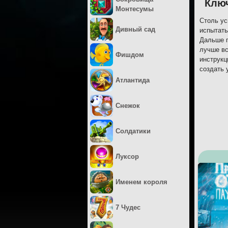
Ключ
Монтесумы
Столь ус
Дивный сад
испытать
Дальше п
лучше вс
Фишдом
инструкц
создать 
Атлантида
Снежок
Солдатики
Луксор
Именем короля
7 Чудес