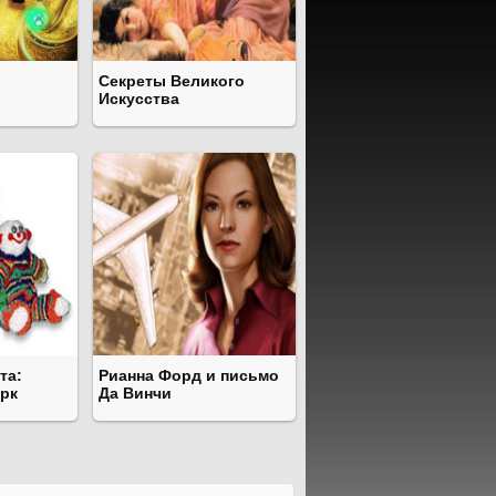
Секреты Великого
Искусства
та:
Рианна Форд и письмо
рк
Да Винчи