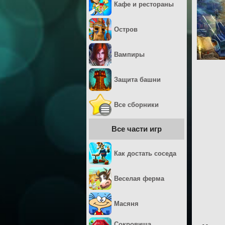
Кафе и рестораны
Остров
Вампиры
Защита башни
Все сборники
Все части игр
Как достать соседа
Веселая ферма
Масяня
Сокровища