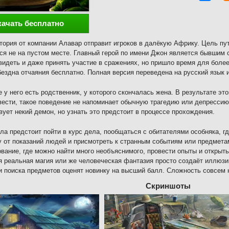
качать бесплатно
тория от компании Алавар отправит игроков в далёкую Африку. Цель пут
ся не на пустом месте. Главный герой по имени Джон является бывшим 
видеть и даже принять участие в сражениях, но пришло время для боле
бездна отчаяния бесплатно. Полная версия переведена на русский язык и
 у него есть родственник, у которого скончалась жена. В результате эт
вести, такое поведение не напоминает обычную трагедию или депрессию
вует некий демон, но узнать это предстоит в процессе прохождения.
ла предстоит пойти в курс дела, пообщаться с обитателями особняка, г
у от показаний людей и присмотреть к странным событиям или предмета
вание, где можно найти много необъяснимого, провести опыты и открыть
я реальная магия или же человеческая фантазия просто создаёт иллюзи
 поиска предметов оценят новинку на высший балл. Сложность совсем 
Скриншоты