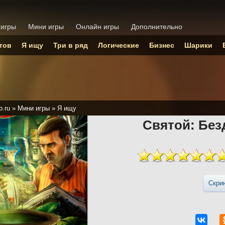
 игры
Мини игры
Онлайн игры
Дополнительно
тов
Я ищу
Три в ряд
Логические
Бизнес
Шарики
p.ru
»
Мини игры
»
Я ищу
Святой: Без
Скри