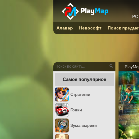
PC
Алавар
Невософт
Поиск предме
PlayMa
Самое популярное
Стратегии
Гонки
Зума шарики