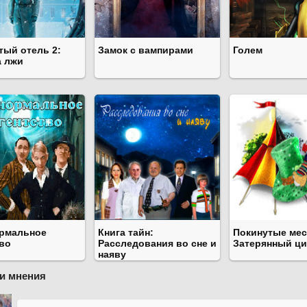
тый отель 2:
Замок с вампирами
Голем
а лжи
рмальное
Книга тайн:
Покинутые мес
тво
Расследования во сне и
Затерянный ци
наяву
и мнения