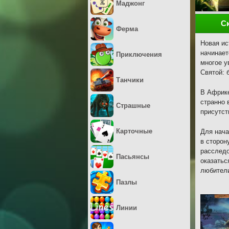
Маджонг
С
Ферма
Новая ис
начинает
Приключения
многое у
Святой: 
Танчики
В Африке
странно 
Страшные
присутст
Карточные
Для нача
в сторон
расследо
Пасьянсы
оказатьс
любители
Пазлы
Линии