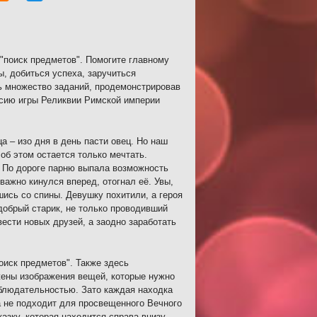
"поиск предметов". Помогите главному
, добиться успеха, заручиться
ь множество заданий, продемонстрировав
рсию игры Реликвии Римской империи
а – изо дня в день пасти овец. Но наш
 об этом остается только мечтать.
. По дороге парню выпала возможность
важно кинулся вперед, отогнал её. Увы,
шись со спины. Девушку похитили, а героя
добрый старик, не только проводивший
вести новых друзей, а заодно заработать
оиск предметов". Также здесь
жены изображения вещей, которые нужно
блюдательностью. Зато каждая находка
а не подходит для просвещенного Вечного
азку, которая находится справа внизу.