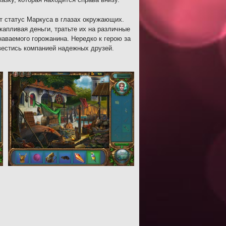
т статус Маркуса в глазах окружающих.
капливая деньги, тратьте их на различные
наваемого горожанина. Нередко к герою за
вестись компанией надежных друзей.