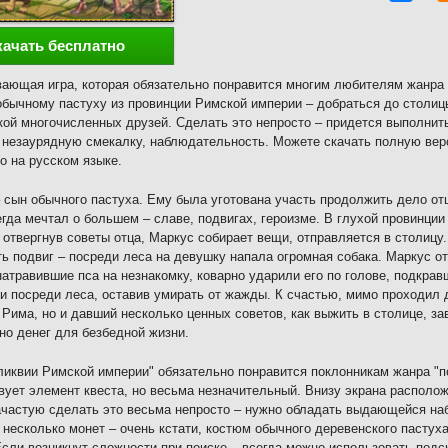
качать бесплатно
ающая игра, которая обязательно понравится многим любителям жанра 
обычному пастуху из провинции Римской империи – добраться до столицы
ой многочисленных друзей. Сделать это непросто – придется выполнит
 незаурядную смекалку, наблюдательность. Можете скачать полную ве
о на русском языке.
 сын обычного пастуха. Ему была уготована участь продолжить дело отц
егда мечтал о большем – славе, подвигах, героизме. В глухой провинции
 отвергнув советы отца, Маркус собирает вещи, отправляется в столицу
ь подвиг – посреди леса на девушку напала огромная собака. Маркус от
натравившие пса на незнакомку, коварно ударили его по голове, подкрав
и посреди леса, оставив умирать от жажды. К счастью, мимо проходил 
 Рима, но и давший несколько ценных советов, как выжить в столице, за
но денег для безбедной жизни.
ликвии Римской империи" обязательно понравится поклонникам жанра "п
вует элемент квеста, но весьма незначительный. Внизу экрана располо
ачастую сделать это весьма непросто – нужно обладать выдающейся на
 несколько монет – очень кстати, костюм обычного деревенского пастух
Если возникнут сложности при поиске – всегда можно использовать подск