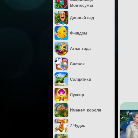
Монтесумы
Дивный сад
Фишдом
Атлантида
Снежок
Солдатики
Луксор
Именем короля
7 Чудес