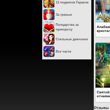
12 подвигов Геракла
За гранью
Полцарства за
Алабам
принцессу
криста
Стильные девчонки
Все части
Святой
отчаян
Отзывы 