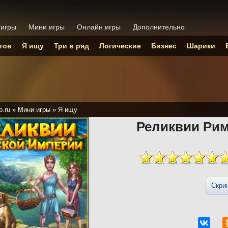
 игры
Мини игры
Онлайн игры
Дополнительно
тов
Я ищу
Три в ряд
Логические
Бизнес
Шарики
p.ru
»
Мини игры
»
Я ищу
Реликвии Ри
Скри