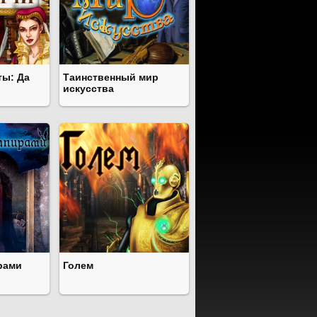
ты: Да
Таинственный мир
искусства
рами
Голем