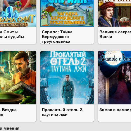
а Смит и
Сприлл: Тайна
Великие секре
ллы судьбы
Бермудского
Винчи
треугольника
: Бездна
Проклятый отель 2:
Замок с вампи
ия
паутина лжи
и мнения