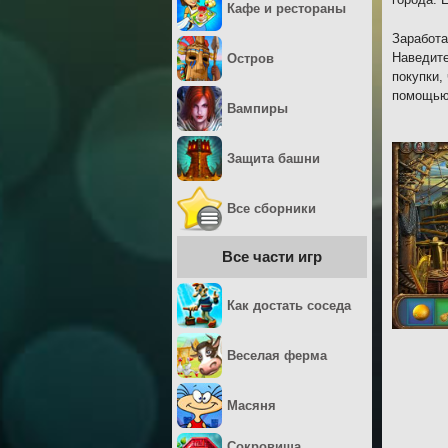
Кафе и рестораны
Заработа
Наведите
Остров
покупки,
помощью 
Вампиры
Защита башни
Все сборники
Все части игр
Как достать соседа
Веселая ферма
Масяня
Сокровища