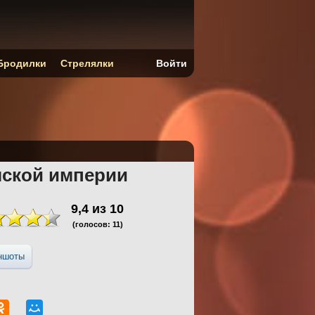
Бродилки
Стрелялки
Войти
мской империи
9,4
из
10
(голосов:
11
)
ншоты