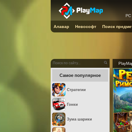
PC
Алавар
Невософт
Поиск предме
PlayMa
Самое популярное
Стратегии
Гонки
Зума шарики