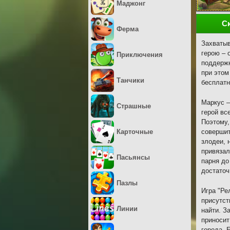
Маджонг
С
Ферма
Захватыв
герою – 
Приключения
поддержк
при этом
Танчики
бесплатн
Маркус –
Страшные
герой вс
Поэтому,
Карточные
совершит
злодеи, 
привязал
Пасьянсы
парня до
достаточ
Пазлы
Игра "Ре
присутст
Линии
найти. З
приносит
города. 