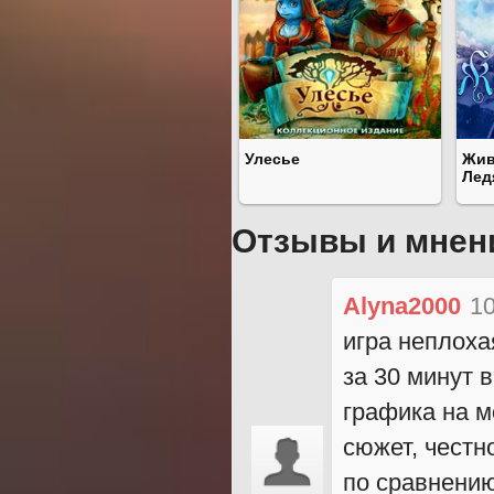
Улесье
Жив
Лед
Отзывы и мнен
Alyna2000
10
игра неплоха
за 30 минут 
графика на 
сюжет, честн
по сравнению