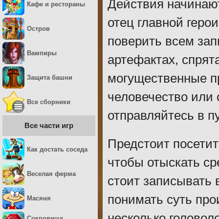
Действия начинают
Кафе и рестораны
отец главной геро
Остров
поверить всем запи
Вампиры
артефактах, спрят
могущественные п
Защита башни
человечество или с
Все сборники
отправляйтесь в п
Все части игр
Предстоит посетит
Как достать соседа
чтобы отыскать с
Веселая ферма
стоит записывать 
понимать суть про
Масяня
несколько головол
Сокровища