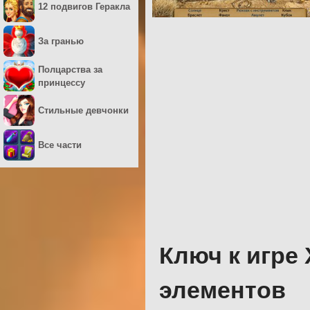
12 подвигов Геракла
За гранью
Полцарства за
принцессу
Стильные девчонки
Все части
Ключ к игре
элементов