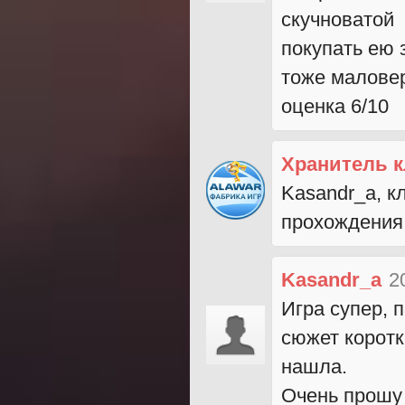
скучноватой
покупать ею з
тоже малове
оценка 6/10
Хранитель 
Kasandr_a, к
прохождения
Kasandr_a
2
Игра супер, 
сюжет коротк
нашла.
Очень прошу 