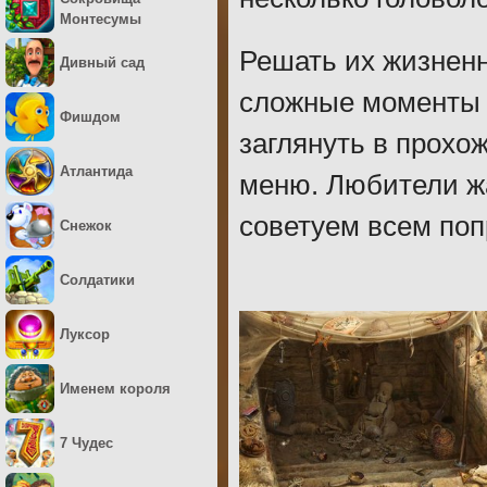
Монтесумы
Решать их жизненн
Дивный сад
сложные моменты 
Фишдом
заглянуть в прохо
Атлантида
меню. Любители ж
советуем всем поп
Снежок
Солдатики
Луксор
Именем короля
7 Чудес