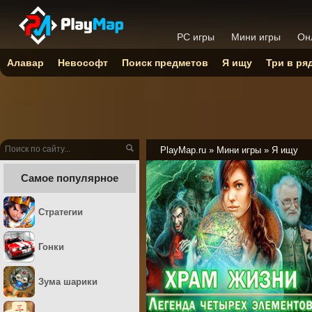
PC игры
Мини игры
Он
Алавар
Невософт
Поиск предметов
Я ищу
Три в ря
PlayMap.ru
»
Мини игры
»
Я ищу
Самое популярное
Стратегии
Гонки
Зума шарики