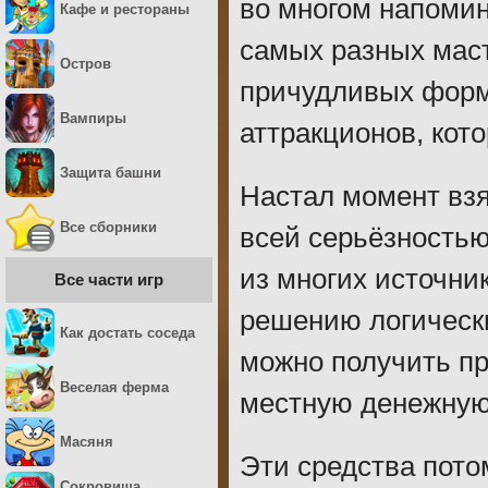
во многом напомин
Кафе и рестораны
самых разных маст
Остров
причудливых форм.
Вампиры
аттракционов, кот
Защита башни
Настал момент взя
Все сборники
всей серьёзностью
из многих источни
Все части игр
решению логическ
Как достать соседа
можно получить пр
Веселая ферма
местную денежную
Масяня
Эти средства пото
Сокровища