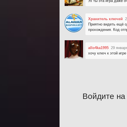
Ух ты эта игра даже 
Хранитель ключей
2
Приятно видеть ещё о
прохождения. Код отп
allo4ka1995
29 январ
хочу ключ к этой игр
Войдите на 