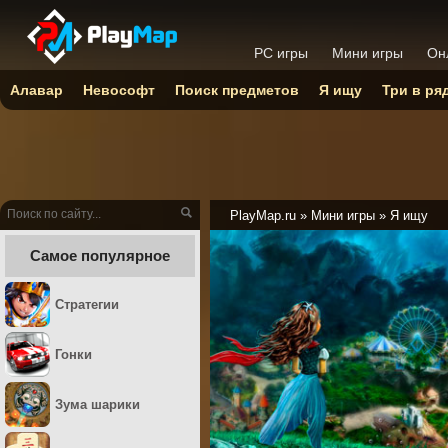
PC игры
Мини игры
Он
Алавар
Невософт
Поиск предметов
Я ищу
Три в ря
PlayMap.ru
»
Мини игры
»
Я ищу
Самое популярное
Стратегии
Гонки
Зума шарики