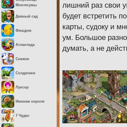
лишний раз свои 
Монтесумы
будет встретить п
Дивный сад
карты, судоку и м
Фишдом
ум. Большое разно
Атлантида
думать, а не дейс
Снежок
Солдатики
Луксор
Именем короля
7 Чудес