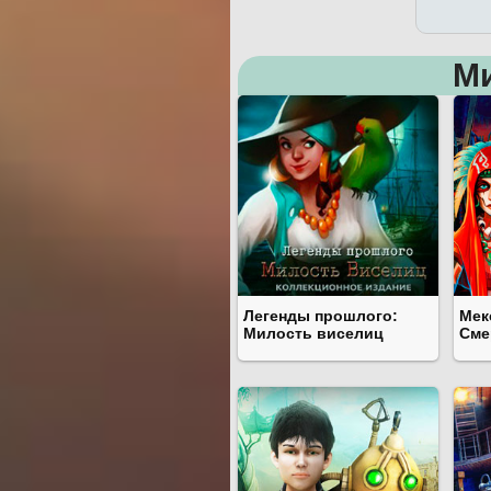
М
Легенды прошлого:
Мек
Милость виселиц
Сме