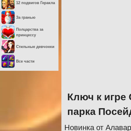
12 подвигов Геракла
За гранью
Полцарства за
принцессу
Стильные девчонки
Все части
Ключ к игре 
парка Посей
Новинка от Алавар