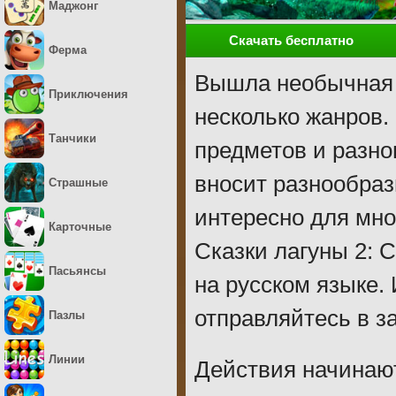
Маджонг
Скачать бесплатно
Ферма
Вышла необычная н
Приключения
несколько жанров.
Танчики
предметов и разно
вносит разнообраз
Страшные
интересно для мно
Карточные
Сказки лагуны 2: 
Пасьянсы
на русском языке.
отправляйтесь в з
Пазлы
Линии
Действия начинаю