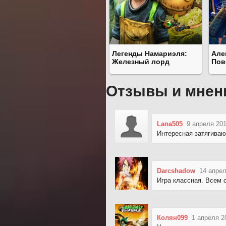
Легенды Намариэля:
Але
Железный лорд
Пов
Отзывы и мнен
Lana505
9 апреля 201
Интересная затягиваю
Darcshadow
14 апрел
Игра классная. Всем 
Колян099
1 апреля 2