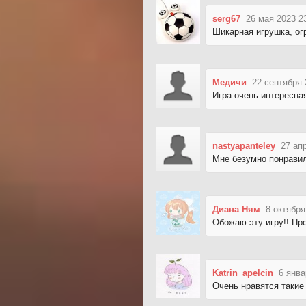
serg67
26 мая 2023 2
Шикарная игрушка, огр
Медичи
22 сентября 
Игра очень интересная
nastyapanteley
27 ап
Мне безумно понравил
Диана Ням
8 октября
Обожаю эту игру!! Про
Katrin_apelcin
6 янва
Очень нравятся такие 