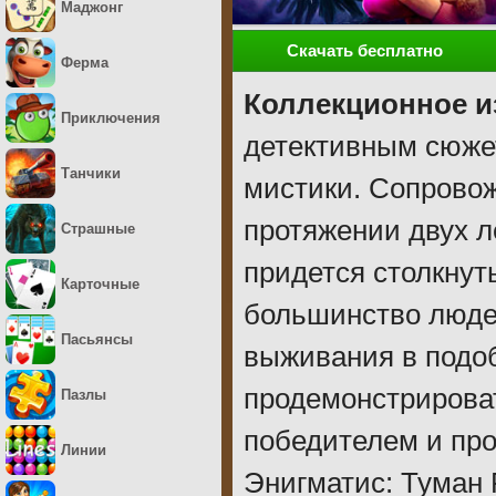
Маджонг
Скачать бесплатно
Ферма
Коллекционное и
Приключения
детективным сюже
Танчики
мистики. Сопровож
протяжении двух л
Страшные
придется столкнут
Карточные
большинство людей
Пасьянсы
выживания в подоб
продемонстрироват
Пазлы
победителем и про
Линии
Энигматис: Туман 