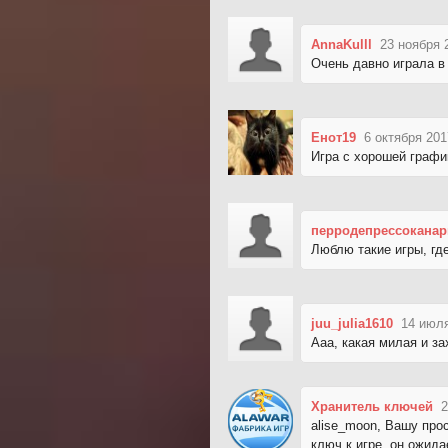
AnnaKulll
23 ноября 
Очень давно играла в
Енот19
6 октября 201
Игра с хорошей граф
перродепрессоканар
Люблю такие игры, где
juu_julia1610
14 июля
Ааа, какая милая и за
Хранитель ключей
2
alise_moon, Вашу про
ключ к игре, он ожид