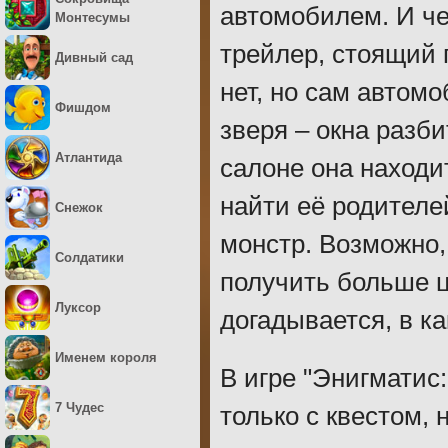
автомобилем. И че
Монтесумы
трейлер, стоящий 
Дивный сад
нет, но сам автом
Фишдом
зверя – окна разби
Атлантида
салоне она находит
найти её родителей
Снежок
монстр. Возможно, 
Солдатики
получить больше 
Луксор
догадывается, в ка
Именем короля
В игре "Энигматис
7 Чудес
только с квестом, 