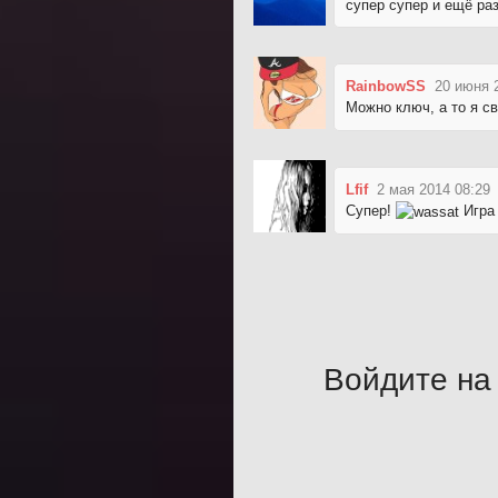
супер супер и ещё ра
RainbowSS
20 июня 
Можно ключ, а то я с
Lfif
2 мая 2014 08:29
Супер!
Игра 
Войдите на 