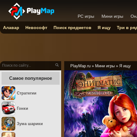
PC игры
Мини игры
Он
Алавар
Невософт
Поиск предметов
Я ищу
Три в ря
PlayMap.ru
»
Мини игры
»
Я ищу
Самое популярное
Стратегии
Гонки
Зума шарики