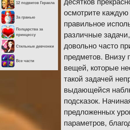
десятков прекрасн
12 подвигов Геракла
осмотрите каждую
За гранью
правильное испол
Полцарства за
различные задачи,
принцессу
довольно часто пр
Стильные девчонки
предметов. Внизу 
Все части
вещей, которые не
такой задачей неп
выдающейся наблю
подсказок. Начиная
предложенных уров
параметров, благо