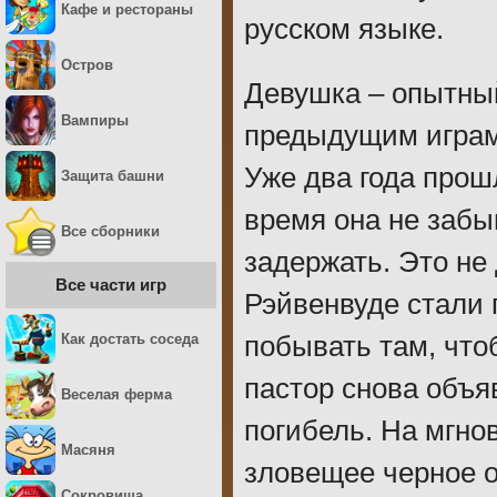
Кафе и рестораны
русском языке.
Остров
Девушка – опытный
Вампиры
предыдущим играм 
Уже два года прош
Защита башни
время она не забыв
Все сборники
задержать. Это не 
Все части игр
Рэйвенвуде стали
Как достать соседа
побывать там, что
пастор снова объяв
Веселая ферма
погибель. На мгно
Масяня
зловещее черное о
Сокровища