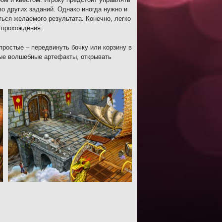
во других заданий. Однако иногда нужно и
ться желаемого результата. Конечно, легко
 прохождения.
простые – передвинуть бочку или корзину в
ные волшебные артефакты, открывать