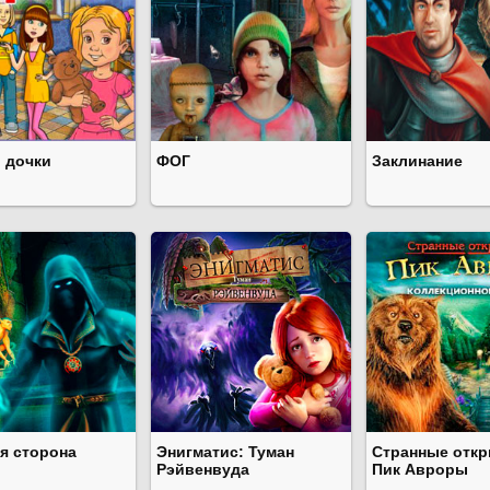
 дочки
ФОГ
Заклинание
ая сторона
Энигматис: Туман
Странные откр
Рэйвенвуда
Пик Авроры