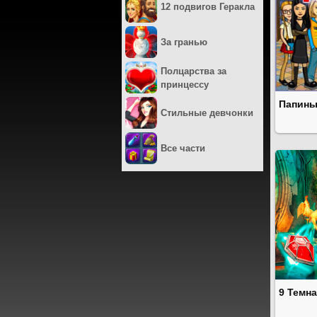
12 подвигов Геракла
За гранью
Полцарства за
принцессу
Папины
Стильные девчонки
Все части
9 Темн