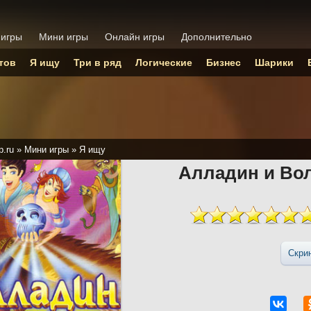
 игры
Мини игры
Онлайн игры
Дополнительно
тов
Я ищу
Три в ряд
Логические
Бизнес
Шарики
p.ru
»
Мини игры
»
Я ищу
Алладин и Во
Скри