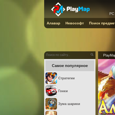
PC
Алавар
Невософт
Поиск предме
PlayMa
Самое популярное
Стратегии
Гонки
Зума шарики