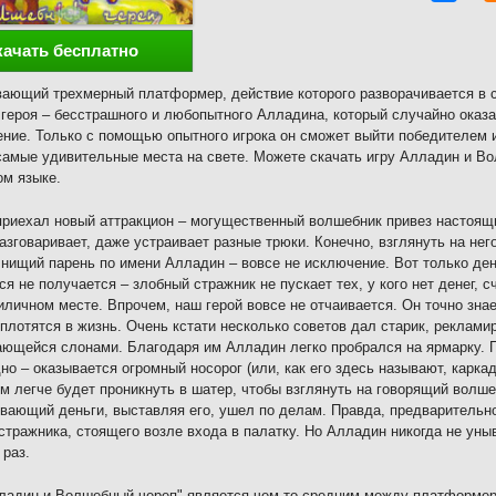
качать бесплатно
ающий трехмерный платформер, действие которого разворачивается в 
 героя – бесстрашного и любопытного Алладина, который случайно оказ
ние. Только с помощью опытного игрока он сможет выйти победителем 
самые удивительные места на свете. Можете скачать игру Алладин и В
ом языке.
приехал новый аттракцион – могущественный волшебник привез настоящ
разговаривает, даже устраивает разные трюки. Конечно, взглянуть на не
нищий парень по имени Алладин – вовсе не исключение. Вот только дене
ся не получается – злобный стражник не пускает тех, у кого нет денег, с
иличном месте. Впрочем, наш герой вовсе не отчаивается. Он точно зна
плотятся в жизнь. Очень кстати несколько советов дал старик, реклами
ающейся слонами. Благодаря им Алладин легко пробрался на ярмарку. П
о – оказывается огромный носорог (или, как его здесь называют, каркад
ем легче будет проникнуть в шатер, чтобы взглянуть на говорящий волше
вающий деньги, выставляя его, ушел по делам. Правда, предварительно
стражника, стоящего возле входа в палатку. Но Алладин никогда не уны
 раз.
ладин и Волшебный череп" является чем-то средним между платформеро