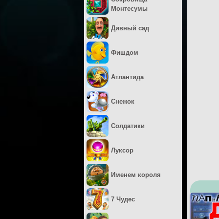
Монтесумы
Дивный сад
Фишдом
Атлантида
Снежок
Солдатики
Луксор
Именем короля
7 Чудес