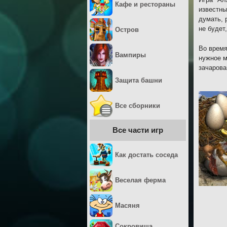
Кафе и рестораны
известны
думать, 
не будет
Остров
Во время
Вампиры
нужное м
зачарова
Защита башни
Все сборники
Все части игр
Как достать соседа
Веселая ферма
Масяня
Сокровища