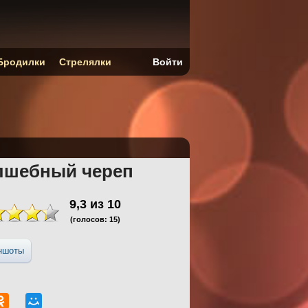
Бродилки
Стрелялки
Войти
лшебный череп
9,3
из
10
(голосов:
15
)
ншоты