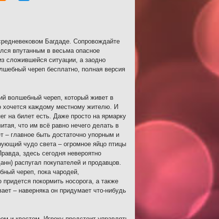
средневековом Багдаде. Сопровождайте
ался впутанным в весьма опасное
из сложившейся ситуации, а заодно
олшебный череп бесплатно, полная версия
ий волшебный череп, который живет в
го хочется каждому местному жителю. И
г на билет есть. Даже просто на ярмарку
читая, что им всё равно нечего делать в
ет – главное быть достаточно упорным и
рующий чудо света – огромное яйцо птицы
равда, здесь сегодня невероятно
анн) распугал покупателей и продавцов.
бный череп, пока чародей,
 придется покормить носорога, а также
вает – наверняка он придумает что-нибудь
м и квестом. Игроку предстоит управлять