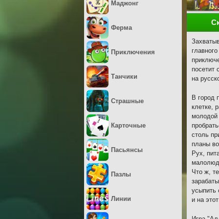
Маджонг
С
Ферма
Захватыв
главного
Приключения
приключе
посетит 
Танчики
на русск
В город 
Страшные
клетке, 
молодой 
Карточные
пробрать
столь пр
планы во
Пасьянсы
Рух, пит
малолюдн
Что ж, т
Пазлы
зарабаты
усыпить 
Линии
и на этот
Игра "Ал