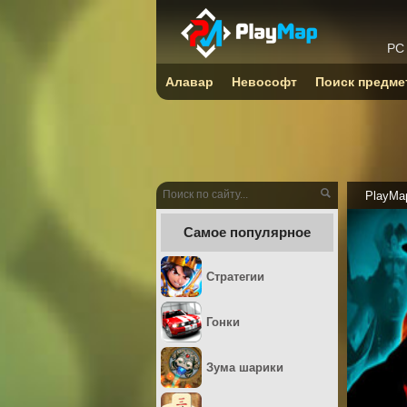
PC
Алавар
Невософт
Поиск предме
PlayMa
Самое популярное
Стратегии
Гонки
Зума шарики