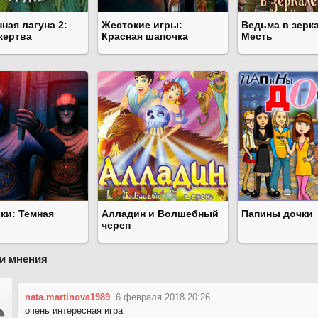
ная лагуна 2:
Жестокие игры:
Ведьма в зерка
жертва
Красная шапочка
Месть
ки: Темная
Алладин и Волшебный
Папины дочки
череп
и мнения
nata.martinova1989
6 февраля 2018 20:26
очень интересная игра