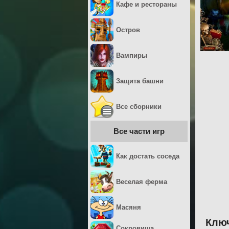
Кафе и рестораны
Остров
Вампиры
Защита башни
Все сборники
Все части игр
Как достать соседа
Веселая ферма
Масяня
Ключ
Сокровища