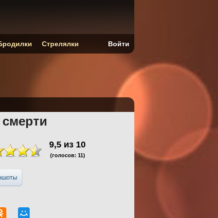
Бродилки
Стрелялки
Войти
 смерти
9,5
из
10
(голосов:
11
)
ншоты