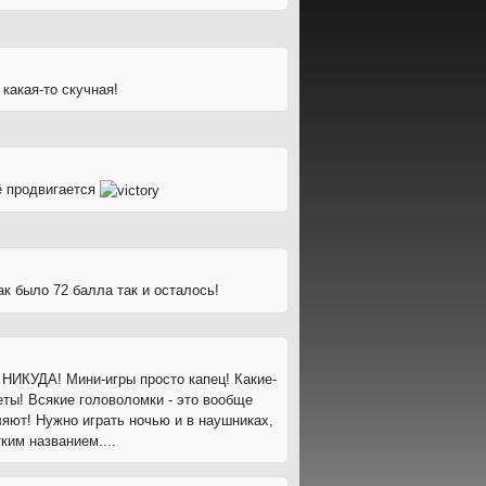
 какая-то скучная!
ё продвигается
к было 72 балла так и осталось!
- НИКУДА! Мини-игры просто капец! Какие-
ты! Всякие головоломки - это вообще
яют! Нужно играть ночью и в наушниках,
м названием....