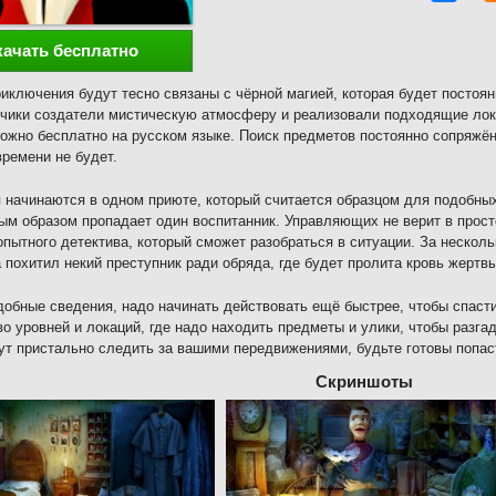
качать бесплатно
иключения будут тесно связаны с чёрной магией, которая будет постоя
чики создатели мистическую атмосферу и реализовали подходящие лок
ожно бесплатно на русском языке. Поиск предметов постоянно сопряжён
времени не будет.
 начинаются в одном приюте, который считается образцом для подобны
ым образом пропадает один воспитанник. Управляющих не верит в прост
пытного детектива, который сможет разобраться в ситуации. За несколь
 похитил некий преступник ради обряда, где будет пролита кровь жертвы
добные сведения, надо начинать действовать ещё быстрее, чтобы спаст
о уровней и локаций, где надо находить предметы и улики, чтобы разга
ут пристально следить за вашими передвижениями, будьте готовы попаст
Скриншоты