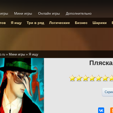
 игры
Мини игры
Онлайн игры
Дополнительно
тов
Я ищу
Три в ряд
Логические
Бизнес
Шарики
p.ru
»
Мини игры
»
Я ищу
Пляска
Скри