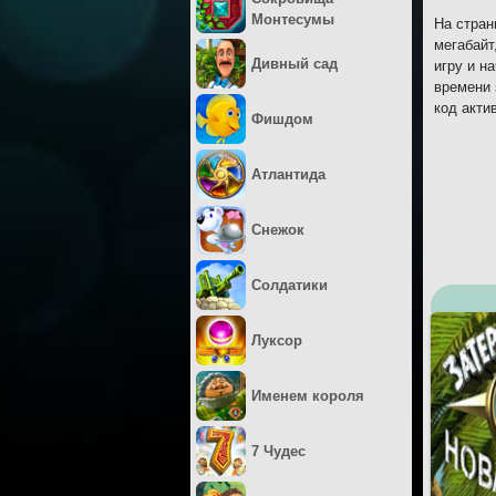
Монтесумы
На стран
мегабайт
Дивный сад
игру и н
времени 
код акти
Фишдом
Атлантида
Снежок
Солдатики
Луксор
Именем короля
7 Чудес