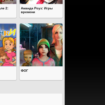
ле 2:
Аманда Роуз: Игры
времени
ФОГ