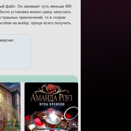
ный файл. Он занимает чуть меньше 400
 После установки можно сразу запускать
 страшных приключений, то в скором
собом на выбор, проще всего получить
 версию: