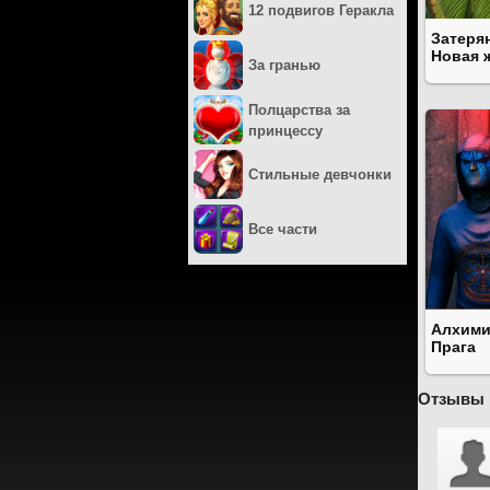
12 подвигов Геракла
Затерян
Новая 
За гранью
Полцарства за
принцессу
Стильные девчонки
Все части
Алхими
Прага
Отзывы 